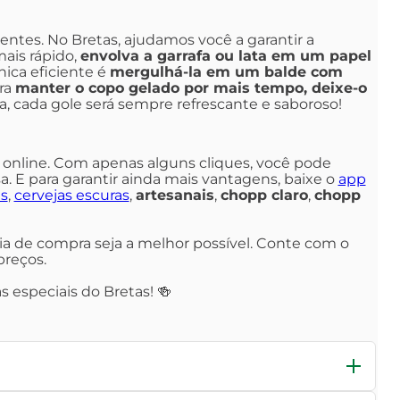
uentes. No Bretas, ajudamos você a garantir a
mais rápido,
envolva a garrafa ou lata em um papel
nica eficiente é
mergulhá-la em um balde com
ara
manter o copo gelado por mais tempo, deixe-o
a, cada gole será sempre refrescante e saboroso!
s online. Com apenas alguns cliques, você pode
a. E para garantir ainda mais vantagens, baixe o
app
is
,
cervejas escuras
,
artesanais
,
chopp claro
,
chopp
ncia de compra seja a melhor possível. Conte com o
preços.
 especiais do Bretas! 🍻
rvejas artesanais. Cada tipo possui características únicas