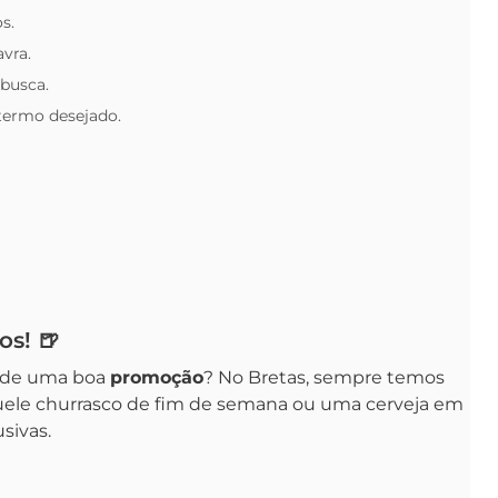
s.
avra.
 busca.
 termo desejado.
os! 🍺
 de uma boa
promoção
? No Bretas, sempre temos
aquele churrasco de fim de semana ou uma cerveja em
sivas.