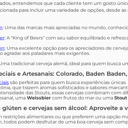
dos, entendemos que cada cliente tem um gosto único. P
onada para incluir uma variedade de opções, desde as m
n
: Uma das marcas mais apreciadas no mundo, conhecida
er
: A "King of Beers" com seu sabor equilibrado e refresc
hn
: Uma excelente opção para os apreciadores de cerv
ão agradar aos paladares mais exigentes.
 Uma tradicional cerveja alemã, ideal para quem busca u
eciais e Artesanais: Colorado, Baden Baden,
iais
são perfeitas para quem busca experiências únicas
ônia, que trazem aromas sofisticados e sabores marcantes
ntensidade das Stouts, essas cervejas combinam com 
esanal, uma
Weissbier
com frutos do mar ou uma
Stout
 glúten e cervejas sem álcool: Aproveite a 
m restrições alimentares ou que preferem uma opção ma
im, todos podem desfrutar de uma boa cerveja sem compr