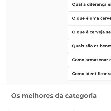
Qual a diferença en
de sabor, aroma e cor.
A principal diferença
O que é uma cerve
fundo do tanque, enqu
Cerveja artesanal é a
O que é cerveja se
sabores mais complex
Cerveja sem álcool é p
Quais são os benef
destilação a vácuo, a
Cerveja sem álcool ofe
Como armazenar c
consumo de álcool ou p
Para armazenar cerveja
Como identificar s
afetar o sabor. A temp
Você pode identificar
sedimentada. Sempre v
Os melhores da categoria