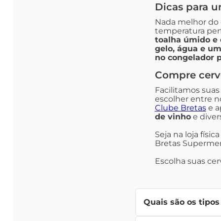
Dicas para u
Nada melhor do
temperatura perf
toalha úmido e 
gelo, água e um
no congelador 
Compre cerve
Facilitamos suas
escolher entre n
Clube Bretas
e a
de vinho
e diver
Seja na loja físi
Bretas Supermerc
Escolha suas cer
Quais são os tipos
Os tipos de cervejas 