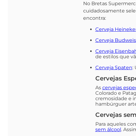
No Bretas Supermerca
cuidadosamente seleci
encontra:
Cerveja Heineke
Cerveja Budweis
Cerveja Eisenba
de estilos que v
Cerveja Spaten
:
Cervejas Esp
As
cervejas espec
Colorado e Patag
cremosidade e i
hambúrguer art
Cervejas sem
Para aqueles co
sem álcool
. Ass