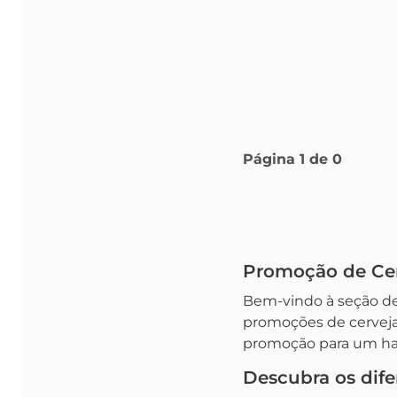
Página
1
de
0
Promoção de Cerv
Bem-vindo à seção d
promoções de cerveja
promoção para um hap
Descubra os dife