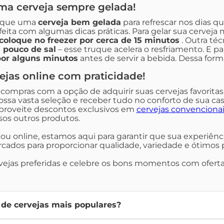
ma cerveja sempre gelada!
 que uma
cerveja bem gelada
para refrescar nos dias q
eita com algumas dicas práticas. Para gelar sua cerveja 
coloque no freezer por cerca de 15 minutos
. Outra téc
 pouco de sal
– esse truque acelera o resfriamento. E p
por alguns minutos
antes de servir a bebida. Dessa form
jas online com praticidade!
 compras com a opção de adquirir suas cervejas favorita
ossa vasta seleção e receber tudo no conforto de sua cas
proveite descontos exclusivos em
cervejas convenciona
sos outros produtos.
ca ou online, estamos aqui para garantir que sua experiê
ados para proporcionar qualidade, variedade e ótimos 
vejas preferidas e celebre os bons momentos com ofertas
 de cervejas mais populares?
mais populares incluem
lager
,
pilsner
,
pale ale
,
IPA
,
malzbier
, e ce