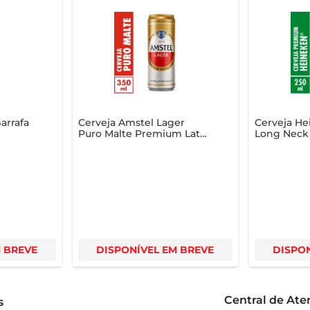
arrafa
Cerveja Amstel Lager
Cerveja He
Puro Malte Premium Lata
Long Neck
350ml
M BREVE
DISPONÍVEL EM BREVE
DISPON
Central de At
s