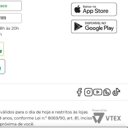
osco
1111
 8h às 20h
h
álidos para o dia de hoje e restritos às lojas
anos, conforme Lei n.º 8069/90, art. 81, inciso
s próxima de você.