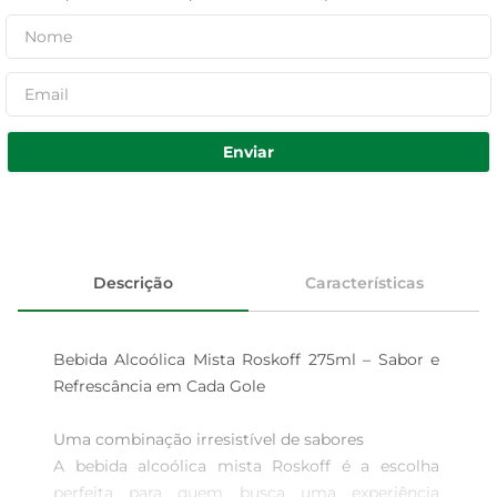
Enviar
Descrição
Características
Bebida Alcoólica Mista Roskoff 275ml – Sabor e 
Refrescância em Cada Gole

Uma combinação irresistível de sabores  

A bebida alcoólica mista Roskoff é a escolha 
perfeita para quem busca uma experiência 