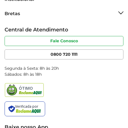
Sobre o Bretas
Bretas
Grupo Cencosud
Trabalhe conosco
Cartão Bretas
Central de Atendimento
Sobre privacidade
Produtos Bretas
Portal do fornecedor
Código de ética
Fale Conosco
Nossas Lojas
Serviços
Cencosud Media
App Bretas
0800 720 1111
Clube Bretas
Blog Bretas
Segunda à Sexta: 8h às 20h
Black Friday
Sábados: 8h às 18h
Natal
Baixe nosso App