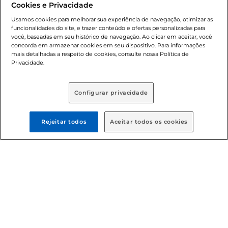
Cookies e Privacidade
nossas promoções, a compra de produtos com preços
promocionais poderá ter sua quantidade limitada por
Usamos cookies para melhorar sua experiência de navegação, otimizar as
cliente. Os preços, ofertas e condições são exclusivos para
funcionalidades do site, e trazer conteúdo e ofertas personalizadas para
você, baseadas em seu histórico de navegação. Ao clicar em aceitar, você
o e-commerce e válidos durante o dia de hoje, podendo
concorda em armazenar cookies em seu dispositivo. Para informações
sofrer alterações sem prévia notificação. Proibida a venda
mais detalhadas a respeito de cookies, consulte nossa Política de
de bebidas alcoólicas para menores de 18 anos, conforme
Privacidade.
Lei n.º 8069/90, art. 81, inciso II (Estatuto da Criança e do
Adolescente). Preços e condições exclusivos para o
, podendo sofrer alterações sem aviso
www.bretas.com.br
Configurar privacidade
prévio. O valor mínimo para as compras on-line é de R$
80,00.
Rejeitar todos
Aceitar todos os cookies
© 2025 Copyright. Todos os direitos
reservados Bretas.
Cencosud Brasil Comercial SA.CNPJ sob n°
39.346.861/0350-38 . Sediada na Av. das Nações Unidas,