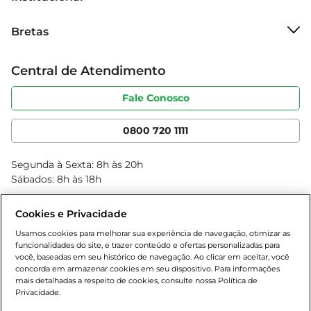
Sobre o Bretas
Bretas
Grupo Cencosud
Trabalhe conosco
Cartão Bretas
Central de Atendimento
Sobre privacidade
Produtos Bretas
Portal do fornecedor
Código de ética
Fale Conosco
Nossas Lojas
Serviços
Cencosud Media
App Bretas
0800 720 1111
Clube Bretas
Blog Bretas
Segunda à Sexta: 8h às 20h
Black Friday
Sábados: 8h às 18h
Natal
Cookies e Privacidade
Usamos cookies para melhorar sua experiência de navegação, otimizar as
funcionalidades do site, e trazer conteúdo e ofertas personalizadas para
você, baseadas em seu histórico de navegação. Ao clicar em aceitar, você
concorda em armazenar cookies em seu dispositivo. Para informações
mais detalhadas a respeito de cookies, consulte nossa Política de
Privacidade.
Baixe nosso App