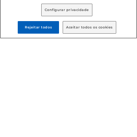
Configurar privacidade
Rejeitar todos
Aceitar todos os cookies
Formas de pagamento
Dúvidas frequentes (FAQ)
Política de troca e devolução
Política de entrega
Condições gerais
: Em caso de divergência de valores, o
valor válido é o do carrinho de compras. Fotos ilustrativas.
Compras sujeitas a confirmação de estoque. Compras
podem ser canceladas em caso de suspeita de fraude. A fim
de garantir o acesso de um maior número de clientes as
nossas promoções, a compra de produtos com preços
promocionais poderá ter sua quantidade limitada por