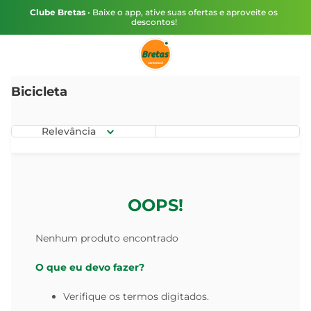
Clube Bretas
• Baixe o app, ative suas ofertas e aproveite os
descontos!
Bicicleta
Relevância
OOPS!
Nenhum produto encontrado
O que eu devo fazer?
Verifique os termos digitados.