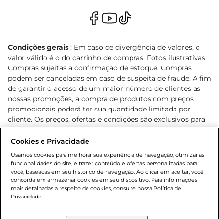
Condições gerais
: Em caso de divergência de valores, o
valor válido é o do carrinho de compras. Fotos ilustrativas.
Compras sujeitas a confirmação de estoque. Compras
podem ser canceladas em caso de suspeita de fraude. A fim
de garantir o acesso de um maior número de clientes as
nossas promoções, a compra de produtos com preços
promocionais poderá ter sua quantidade limitada por
cliente. Os preços, ofertas e condições são exclusivos para
o e-commerce e válidos durante o dia de hoje, podendo
sofrer alterações sem prévia notificação. Proibida a venda
Cookies e Privacidade
de bebidas alcoólicas para menores de 18 anos, conforme
Usamos cookies para melhorar sua experiência de navegação, otimizar as
Lei n.º 8069/90, art. 81, inciso II (Estatuto da Criança e do
funcionalidades do site, e trazer conteúdo e ofertas personalizadas para
Adolescente). Preços e condições exclusivos para o
você, baseadas em seu histórico de navegação. Ao clicar em aceitar, você
concorda em armazenar cookies em seu dispositivo. Para informações
, podendo sofrer alterações sem aviso
www.bretas.com.br
mais detalhadas a respeito de cookies, consulte nossa Política de
prévio. O valor mínimo para as compras on-line é de R$
Privacidade.
80,00.