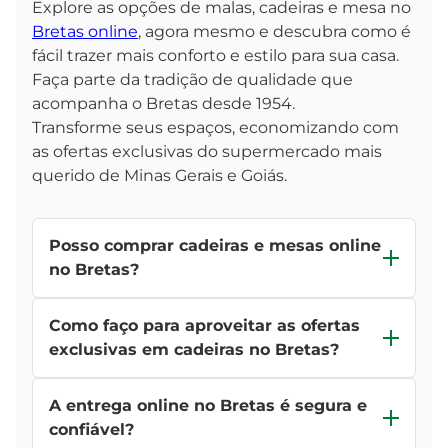
Explore as opções de malas, cadeiras e mesa no
Bretas online
, agora mesmo e descubra como é
fácil trazer mais conforto e estilo para sua casa.
Faça parte da tradição de qualidade que
acompanha o Bretas desde 1954.
Transforme seus espaços, economizando com
as ofertas exclusivas do supermercado mais
querido de Minas Gerais e Goiás.
Posso comprar cadeiras e mesas online
no Bretas?
Sim, você pode! O Bretas oferece a comodidade
Como faço para aproveitar as ofertas
de comprar cadeiras e mesas online, permitindo
que você escolha os produtos que mais
exclusivas em cadeiras no Bretas?
combinam com seu estilo, tudo a partir do
Fique de olho no encarte online! Temos ofertas
conforto da sua casa.
A entrega online no Bretas é segura e
imperdíveis de cadeiras, mesas, malas de viagens
que são divulgadas regularmente. Basta acessar a
confiável?