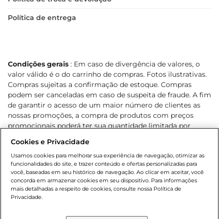
Política de entrega
Condições gerais
: Em caso de divergência de valores, o
valor válido é o do carrinho de compras. Fotos ilustrativas.
Compras sujeitas a confirmação de estoque. Compras
podem ser canceladas em caso de suspeita de fraude. A fim
de garantir o acesso de um maior número de clientes as
nossas promoções, a compra de produtos com preços
promocionais poderá ter sua quantidade limitada por
cliente. Os preços, ofertas e condições são exclusivos para
Cookies e Privacidade
o e-commerce e válidos durante o dia de hoje, podendo
sofrer alterações sem prévia notificação. Proibida a venda
Usamos cookies para melhorar sua experiência de navegação, otimizar as
funcionalidades do site, e trazer conteúdo e ofertas personalizadas para
de bebidas alcoólicas para menores de 18 anos, conforme
você, baseadas em seu histórico de navegação. Ao clicar em aceitar, você
Lei n.º 8069/90, art. 81, inciso II (Estatuto da Criança e do
concorda em armazenar cookies em seu dispositivo. Para informações
Adolescente). Preços e condições exclusivos para o
mais detalhadas a respeito de cookies, consulte nossa Política de
, podendo sofrer alterações sem aviso
Privacidade.
www.bretas.com.br
prévio. O valor mínimo para as compras on-line é de R$
80,00.