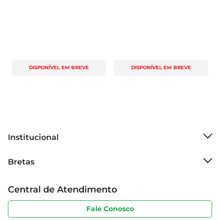
DISPONÍVEL EM BREVE
DISPONÍVEL EM BREVE
Institucional
Sobre o Bretas
Bretas
Grupo Cencosud
Trabalhe conosco
Cartão Bretas
Central de Atendimento
Sobre privacidade
Produtos Bretas
Portal do fornecedor
Código de ética
Fale Conosco
Nossas Lojas
Serviços