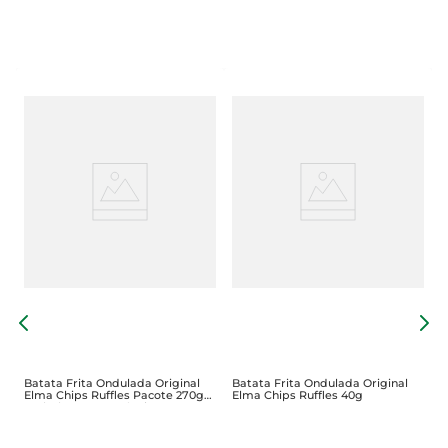
B
C
Batata Frita Ondulada Original
Batata Frita Ondulada Original
Elma Chips Ruffles Pacote 270g
Elma Chips Ruffles 40g
Embalagem Econômica