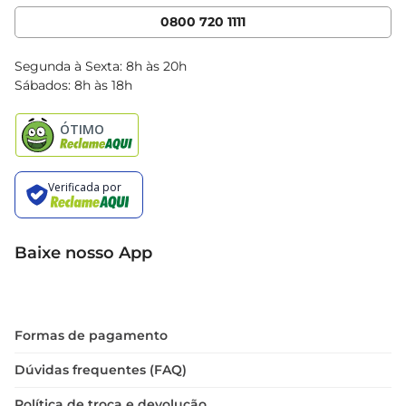
Cencosud Media
App Bretas
0800 720 1111
Clube Bretas
Blog Bretas
Segunda à Sexta: 8h às 20h
Black Friday
Sábados: 8h às 18h
Natal
Baixe nosso App
Formas de pagamento
Dúvidas frequentes (FAQ)
Política de troca e devolução