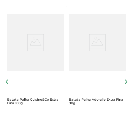
B
T
Batata Palha Cuisine&Co Extra
Batata Palha Adoralle Extra Fina
Fina 100g
90g