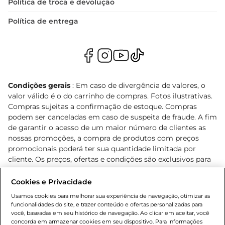
Política de troca e devolução
Política de entrega
Condições gerais
: Em caso de divergência de valores, o
valor válido é o do carrinho de compras. Fotos ilustrativas.
Compras sujeitas a confirmação de estoque. Compras
podem ser canceladas em caso de suspeita de fraude. A fim
de garantir o acesso de um maior número de clientes as
nossas promoções, a compra de produtos com preços
promocionais poderá ter sua quantidade limitada por
cliente. Os preços, ofertas e condições são exclusivos para
o e-commerce e válidos durante o dia de hoje, podendo
sofrer alterações sem prévia notificação. Proibida a venda
Cookies e Privacidade
de bebidas alcoólicas para menores de 18 anos, conforme
Usamos cookies para melhorar sua experiência de navegação, otimizar as
Lei n.º 8069/90, art. 81, inciso II (Estatuto da Criança e do
funcionalidades do site, e trazer conteúdo e ofertas personalizadas para
Adolescente). Preços e condições exclusivos para o
você, baseadas em seu histórico de navegação. Ao clicar em aceitar, você
concorda em armazenar cookies em seu dispositivo. Para informações
, podendo sofrer alterações sem aviso
www.bretas.com.br