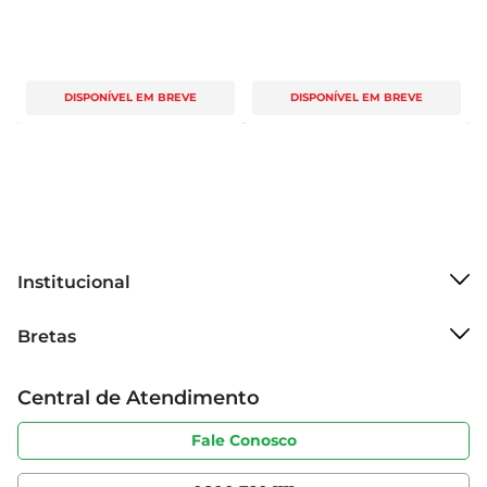
DISPONÍVEL EM BREVE
DISPONÍVEL EM BREVE
Institucional
Sobre o Bretas
Bretas
Grupo Cencosud
Trabalhe conosco
Cartão Bretas
Central de Atendimento
Sobre privacidade
Produtos Bretas
Portal do fornecedor
Código de ética
Fale Conosco
Nossas Lojas
Serviços
Cencosud Media
App Bretas