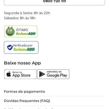
0800 720 1111
Clube Bretas
Blog Bretas
Segunda à Sexta: 8h às 20h
Black Friday
Sábados: 8h às 18h
Natal
Baixe nosso App
Formas de pagamento
Dúvidas frequentes (FAQ)