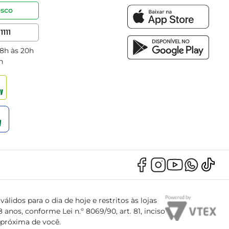
osco
1111
 8h às 20h
h
álidos para o dia de hoje e restritos às lojas
anos, conforme Lei n.º 8069/90, art. 81, inciso
s próxima de você.