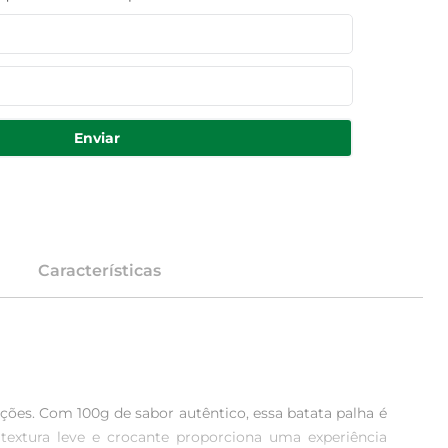
Enviar
Características
ições. Com 100g de sabor autêntico, essa batata palha é 
xtura leve e crocante proporciona uma experiência 