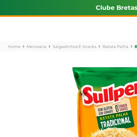
Clube Breta
Mercearia
Salgadinhos E Snacks
Batata Palha
B