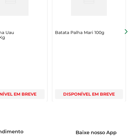
ha Uau
Batata Palha Mari 100g
B
Kg
NÍVEL EM BREVE
DISPONÍVEL EM BREVE
endimento
Baixe nosso App