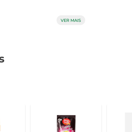
VER MAIS
 Palha Sullper mantém a tradição e qualidade que os cons
resco e saboroso. O sabor inconfundível da batata palha é re
re uma boa opção para a sua mesa.

s
utilizada em diversas receitas. Seja como um toque final em um
 Batata Palha Sullper se adapta a diferentes ocasiões. Sua
uenas reuniões. O produto é livre de conservantes artificiais
 opção prática e rápida, perfeita para quem tem uma rotina agit