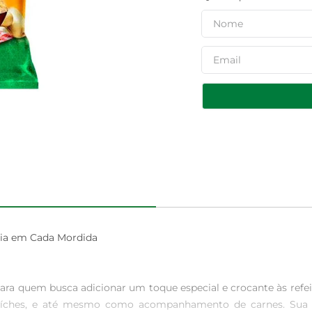
cia em Cada Mordida

 para quem busca adicionar um toque especial e crocante às refe
uíches, e até mesmo como acompanhamento de carnes. Sua te