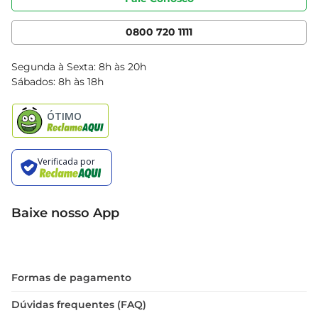
Nossas Lojas
Serviços
Cencosud Media
App Bretas
0800 720 1111
Clube Bretas
Blog Bretas
Segunda à Sexta: 8h às 20h
Black Friday
Sábados: 8h às 18h
Natal
Baixe nosso App
Formas de pagamento
Dúvidas frequentes (FAQ)