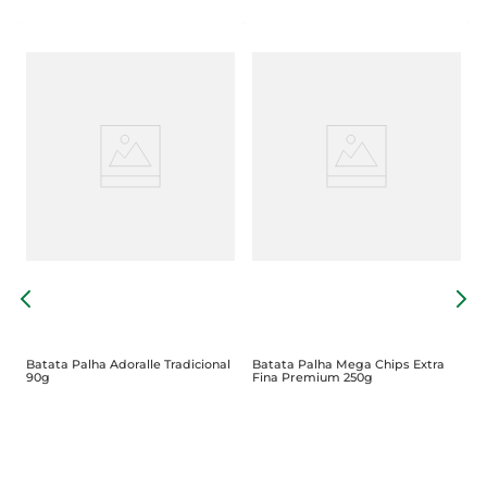
B
T
Batata Palha Adoralle Tradicional
Batata Palha Mega Chips Extra
90g
Fina Premium 250g