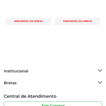
DISPONÍVEL EM BREVE
DISPONÍVEL EM BREVE
Institucional
Sobre o Bretas
Bretas
Grupo Cencosud
Trabalhe conosco
Cartão Bretas
Central de Atendimento
Sobre privacidade
Produtos Bretas
Portal do fornecedor
Código de ética
Fale Conosco