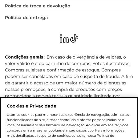
Política de troca e devolução
Política de entrega
Condições gerais
: Em caso de divergência de valores, o
valor válido é o do carrinho de compras. Fotos ilustrativas.
Compras sujeitas a confirmação de estoque. Compras
podem ser canceladas em caso de suspeita de fraude. A fim
de garantir o acesso de um maior número de clientes as
nossas promoções, a compra de produtos com preços
promocionais poderá ter sua quantidade limitada por
cliente. Os preços, ofertas e condições são exclusivos para
Cookies e Privacidade
o e-commerce e válidos durante o dia de hoje, podendo
sofrer alterações sem prévia notificação. Proibida a venda
Usamos cookies para melhorar sua experiência de navegação, otimizar as
funcionalidades do site, e trazer conteúdo e ofertas personalizadas para
de bebidas alcoólicas para menores de 18 anos, conforme
você, baseadas em seu histórico de navegação. Ao clicar em aceitar, você
Lei n.º 8069/90, art. 81, inciso II (Estatuto da Criança e do
concorda em armazenar cookies em seu dispositivo. Para informações
Adolescente). Preços e condições exclusivos para o
mais detalhadas a respeito de cookies, consulte nossa Política de