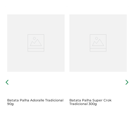
B
Batata Palha Adoralle Tradicional
Batata Palha Super Crok
90g
Tradicional 300g