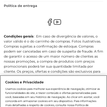
Política de entrega
Condições gerais
: Em caso de divergência de valores, o
valor válido é o do carrinho de compras. Fotos ilustrativas.
Compras sujeitas a confirmação de estoque. Compras
podem ser canceladas em caso de suspeita de fraude. A fim
de garantir o acesso de um maior número de clientes as
nossas promoções, a compra de produtos com preços
promocionais poderá ter sua quantidade limitada por
cliente. Os preços, ofertas e condições são exclusivos para
o e-commerce e válidos durante o dia de hoje, podendo
sofrer alterações sem prévia notificação. Proibida a venda
Cookies e Privacidade
de bebidas alcoólicas para menores de 18 anos, conforme
Usamos cookies para melhorar sua experiência de navegação, otimizar as
Lei n.º 8069/90, art. 81, inciso II (Estatuto da Criança e do
funcionalidades do site, e trazer conteúdo e ofertas personalizadas para
Adolescente). Preços e condições exclusivos para o
você, baseadas em seu histórico de navegação. Ao clicar em aceitar, você
concorda em armazenar cookies em seu dispositivo. Para informações
, podendo sofrer alterações sem aviso
www.bretas.com.br
mais detalhadas a respeito de cookies, consulte nossa Política de
prévio. O valor mínimo para as compras on-line é de R$