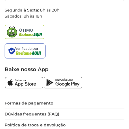
Clube Bretas
Blog Bretas
Segunda à Sexta: 8h às 20h
Black Friday
Sábados: 8h às 18h
Natal
Baixe nosso App
Formas de pagamento
Dúvidas frequentes (FAQ)
Política de troca e devolução