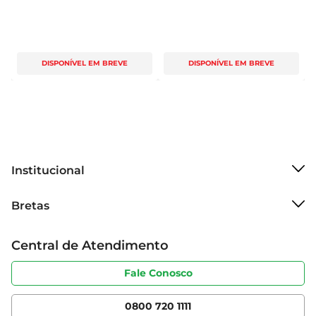
DISPONÍVEL EM BREVE
DISPONÍVEL EM BREVE
Institucional
Sobre o Bretas
Bretas
Grupo Cencosud
Trabalhe conosco
Cartão Bretas
Central de Atendimento
Sobre privacidade
Produtos Bretas
Portal do fornecedor
Código de ética
Fale Conosco
Nossas Lojas
Serviços
Cencosud Media
App Bretas
0800 720 1111