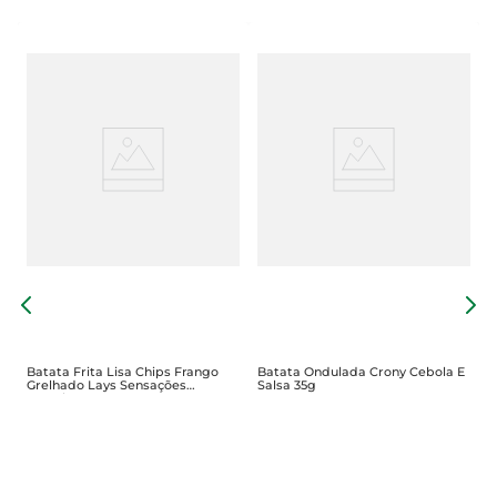
B
1
Batata Frita Lisa Chips Frango
Batata Ondulada Crony Cebola E
Grelhado Lays Sensações
Salsa 35g
PremiumPacote35g