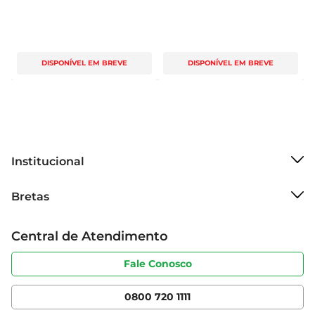
DISPONÍVEL EM BREVE
DISPONÍVEL EM BREVE
Institucional
Sobre o Bretas
Bretas
Grupo Cencosud
Trabalhe conosco
Cartão Bretas
Central de Atendimento
Sobre privacidade
Produtos Bretas
Portal do fornecedor
Código de ética
Fale Conosco
Nossas Lojas
Serviços
Cencosud Media
App Bretas
0800 720 1111
Clube Bretas