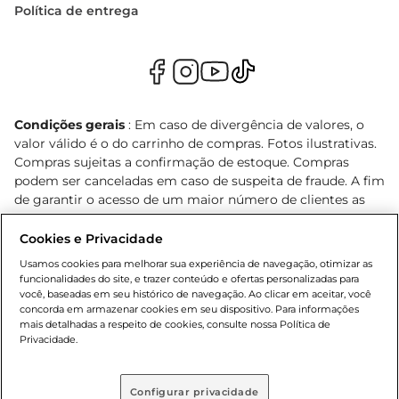
Política de entrega
Condições gerais
: Em caso de divergência de valores, o
valor válido é o do carrinho de compras. Fotos ilustrativas.
Compras sujeitas a confirmação de estoque. Compras
podem ser canceladas em caso de suspeita de fraude. A fim
de garantir o acesso de um maior número de clientes as
nossas promoções, a compra de produtos com preços
promocionais poderá ter sua quantidade limitada por
Cookies e Privacidade
cliente. Os preços, ofertas e condições são exclusivos para
Usamos cookies para melhorar sua experiência de navegação, otimizar as
o e-commerce e válidos durante o dia de hoje, podendo
funcionalidades do site, e trazer conteúdo e ofertas personalizadas para
sofrer alterações sem prévia notificação. Proibida a venda
você, baseadas em seu histórico de navegação. Ao clicar em aceitar, você
concorda em armazenar cookies em seu dispositivo. Para informações
de bebidas alcoólicas para menores de 18 anos, conforme
mais detalhadas a respeito de cookies, consulte nossa Política de
Lei n.º 8069/90, art. 81, inciso II (Estatuto da Criança e do
Privacidade.
Adolescente). Preços e condições exclusivos para o
, podendo sofrer alterações sem aviso
www.bretas.com.br
prévio. O valor mínimo para as compras on-line é de R$
Configurar privacidade