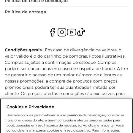
Política de troca e devolução
Política de entrega
Condições gerais
: Em caso de divergência de valores, o
valor válido é o do carrinho de compras. Fotos ilustrativas.
Compras sujeitas a confirmação de estoque. Compras
podem ser canceladas em caso de suspeita de fraude. A fim
de garantir o acesso de um maior número de clientes as
nossas promoções, a compra de produtos com preços
promocionais poderá ter sua quantidade limitada por
cliente. Os preços, ofertas e condições são exclusivos para
o e-commerce e válidos durante o dia de hoje, podendo
sofrer alterações sem prévia notificação. Proibida a venda
Cookies e Privacidade
de bebidas alcoólicas para menores de 18 anos, conforme
Usamos cookies para melhorar sua experiência de navegação, otimizar as
Lei n.º 8069/90, art. 81, inciso II (Estatuto da Criança e do
funcionalidades do site, e trazer conteúdo e ofertas personalizadas para
Adolescente). Preços e condições exclusivos para o
você, baseadas em seu histórico de navegação. Ao clicar em aceitar, você
concorda em armazenar cookies em seu dispositivo. Para informações
, podendo sofrer alterações sem aviso
www.bretas.com.br