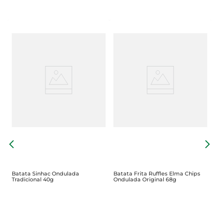
B
C
Batata Sinhac Ondulada
Batata Frita Ruffles Elma Chips
Tradicional 40g
Ondulada Original 68g