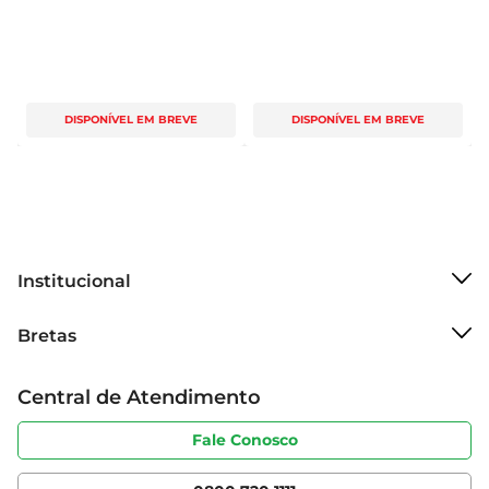
DISPONÍVEL EM BREVE
DISPONÍVEL EM BREVE
Institucional
Sobre o Bretas
Bretas
Grupo Cencosud
Trabalhe conosco
Cartão Bretas
Central de Atendimento
Sobre privacidade
Produtos Bretas
Portal do fornecedor
Código de ética
Fale Conosco
Nossas Lojas
Serviços
Cencosud Media
App Bretas