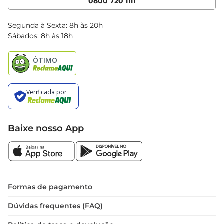
0800 720 1111
Clube Bretas
Blog Bretas
Segunda à Sexta: 8h às 20h
Black Friday
Sábados: 8h às 18h
Natal
Baixe nosso App
Formas de pagamento
Dúvidas frequentes (FAQ)