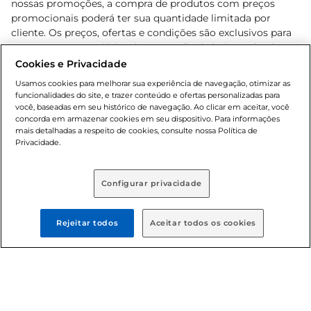
nossas promoções, a compra de produtos com preços
promocionais poderá ter sua quantidade limitada por
cliente. Os preços, ofertas e condições são exclusivos para
o e-commerce e válidos durante o dia de hoje, podendo
sofrer alterações sem prévia notificação. Proibida a venda
Cookies e Privacidade
de bebidas alcoólicas para menores de 18 anos, conforme
Usamos cookies para melhorar sua experiência de navegação, otimizar as
Lei n.º 8069/90, art. 81, inciso II (Estatuto da Criança e do
funcionalidades do site, e trazer conteúdo e ofertas personalizadas para
Adolescente). Preços e condições exclusivos para o
você, baseadas em seu histórico de navegação. Ao clicar em aceitar, você
concorda em armazenar cookies em seu dispositivo. Para informações
, podendo sofrer alterações sem aviso
www.bretas.com.br
mais detalhadas a respeito de cookies, consulte nossa Política de
prévio. O valor mínimo para as compras on-line é de R$
Privacidade.
80,00.
Configurar privacidade
© 2025 Copyright. Todos os direitos
reservados Bretas.
Rejeitar todos
Aceitar todos os cookies
Cencosud Brasil Comercial SA.CNPJ sob n°
39.346.861/0350-38 . Sediada na Av. das Nações Unidas,
12.995, 21º andar, CEP: 04.578-000, Bairro Brooklin Paulista,