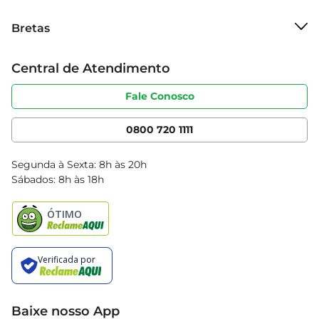
Sobre o Bretas
Bretas
Grupo Cencosud
Trabalhe conosco
Cartão Bretas
Central de Atendimento
Sobre privacidade
Produtos Bretas
Portal do fornecedor
Código de ética
Fale Conosco
Nossas Lojas
Serviços
Cencosud Media
App Bretas
0800 720 1111
Clube Bretas
Blog Bretas
Segunda à Sexta: 8h às 20h
Black Friday
Sábados: 8h às 18h
Natal
Baixe nosso App