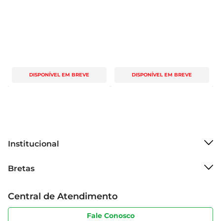
DISPONÍVEL EM BREVE
DISPONÍVEL EM BREVE
Institucional
Sobre o Bretas
Bretas
Grupo Cencosud
Trabalhe conosco
Cartão Bretas
Central de Atendimento
Sobre privacidade
Produtos Bretas
Portal do fornecedor
Código de ética
Fale Conosco