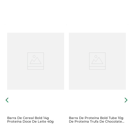
B
P
Barra De Cereal Bold 14g
Barra De Proteína Bold Tube 10g
Proteína Doce De Leite 40g
De Proteína Trufa De Chocolate
40g