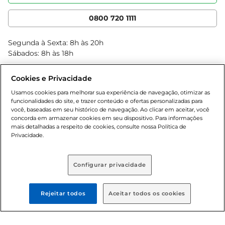
Nossas Lojas
Serviços
Cencosud Media
App Bretas
0800 720 1111
Clube Bretas
Blog Bretas
Segunda à Sexta: 8h às 20h
Black Friday
Sábados: 8h às 18h
Natal
Cookies e Privacidade
Usamos cookies para melhorar sua experiência de navegação, otimizar as
funcionalidades do site, e trazer conteúdo e ofertas personalizadas para
você, baseadas em seu histórico de navegação. Ao clicar em aceitar, você
concorda em armazenar cookies em seu dispositivo. Para informações
mais detalhadas a respeito de cookies, consulte nossa Política de
Privacidade.
Baixe nosso App
Configurar privacidade
Formas de pagamento
Rejeitar todos
Aceitar todos os cookies
Dúvidas frequentes (FAQ)