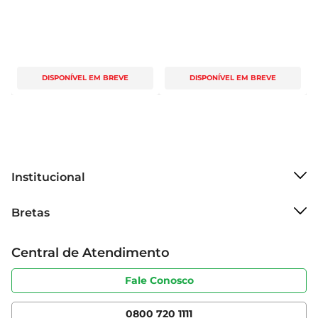
DISPONÍVEL EM BREVE
DISPONÍVEL EM BREVE
Institucional
Sobre o Bretas
Bretas
Grupo Cencosud
Trabalhe conosco
Cartão Bretas
Central de Atendimento
Sobre privacidade
Produtos Bretas
Portal do fornecedor
Código de ética
Fale Conosco
Nossas Lojas
Serviços
Cencosud Media
App Bretas
0800 720 1111