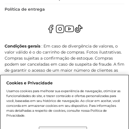
Política de entrega
Condições gerais
: Em caso de divergência de valores, o
valor válido é o do carrinho de compras. Fotos ilustrativas.
Compras sujeitas a confirmação de estoque. Compras
podem ser canceladas em caso de suspeita de fraude. A fim
de garantir o acesso de um maior número de clientes as
nossas promoções, a compra de produtos com preços
promocionais poderá ter sua quantidade limitada por
Cookies e Privacidade
cliente. Os preços, ofertas e condições são exclusivos para
Usamos cookies para melhorar sua experiência de navegação, otimizar as
o e-commerce e válidos durante o dia de hoje, podendo
funcionalidades do site, e trazer conteúdo e ofertas personalizadas para
sofrer alterações sem prévia notificação. Proibida a venda
você, baseadas em seu histórico de navegação. Ao clicar em aceitar, você
concorda em armazenar cookies em seu dispositivo. Para informações
de bebidas alcoólicas para menores de 18 anos, conforme
mais detalhadas a respeito de cookies, consulte nossa Política de
Lei n.º 8069/90, art. 81, inciso II (Estatuto da Criança e do
Privacidade.
Adolescente). Preços e condições exclusivos para o
, podendo sofrer alterações sem aviso
www.bretas.com.br