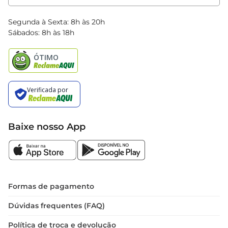
Clube Bretas
Blog Bretas
Segunda à Sexta: 8h às 20h
Black Friday
Sábados: 8h às 18h
Natal
Baixe nosso App
Formas de pagamento
Dúvidas frequentes (FAQ)
Política de troca e devolução