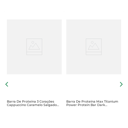
B
P
Barra De Proteína 3 Corações
Barra De Proteína Max Titanium
Cappuccino Caramelo Salgado
Power Protein Bar Dark
50g
Chocolate Truffle90g