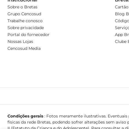
Sobre o Bretas
Cartão
Grupo Cencosud
Blog B
Trabalhe conosco
Código
Sobre privacidade
Serviç
Portal do fornecedor
App Br
Nossas Lojas
Clube 
Cencosud Media
Condições gerais
: Fotos meramente ilustrativas. Eventuais p
físicas da rede Bretas, podendo sofrer alterações sem aviso p
II (Estatuto da Criança e do Adolescente). Para consultar a d