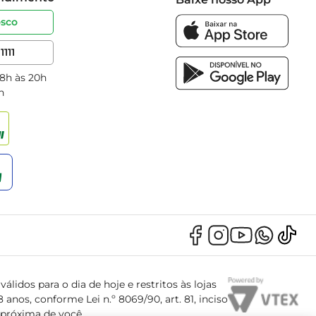
osco
1111
 8h às 20h
h
álidos para o dia de hoje e restritos às lojas
anos, conforme Lei n.º 8069/90, art. 81, inciso
s próxima de você.