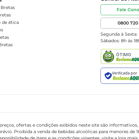
 Bretas
Fale Con
retas
 de ética
0800 720 
os
Segunda à Sexta:
etas
Sábados: 8h às 18
Bretas
reços, ofertas e condições exibidos neste site são informativos, v
révio. Proibida a venda de bebidas alcoólicas para menores de 18 
isponibilidade de itens e as condições vigentes, visite a loja mai