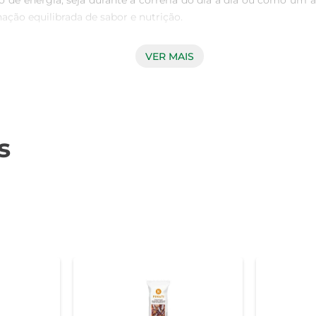
de energia, seja durante a correria do dia a dia ou como um
ção equilibrada de sabor e nutrição.

VER MAIS
dientes que garantem um sabor irresistível, a Barra Cereal Pina
 traz um toque especial que agrada tanto crianças quanto adul
s
al Pinati Doub Bar é perfeita para levar na bolsa ou na mochila.
 se adapta às suas necessidades. Sua embalagem individual gar
 da sua saúde sem abrir mão do prazer de comer. Com um sabor
busca um estilo de vida ativo e equilibrado. Experimente e desc