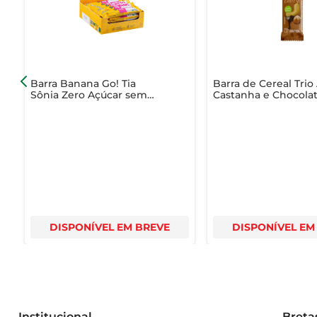
- Peso: 35g  

- Sabor: Brigadeiro  

- Tipo: Barra de cereal  

- Ideal para: Lanches, pré-treinos, café da manhã
Barra Banana Go! Tia
Barra de Cereal Trio
Sônia Zero Açúcar sem
Castanha e Chocola
Glúten Castanha do Pará
22g
DISPONÍVEL EM BREVE
DISPONÍVEL EM
Institucional
Breta