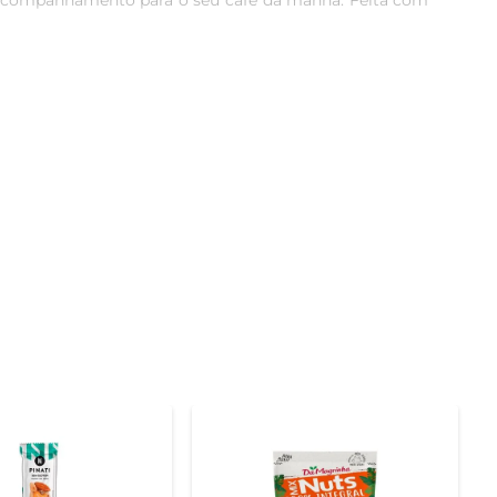
 acompanhamento para o seu café da manhã. Feita com 
ti é rica em fibras, contribuindo para uma alimentação 
tos. É uma opção que combina prazer e saúde, sem abrir 
 Seja para um lanche rápido entre as refeições, um pré-
ante frescor e praticidade, permitindo que você tenha 
 que remete ao brigadeiro, você pode desfrutar de um 
ubra como é possível unir sabor e nutrição em um único 