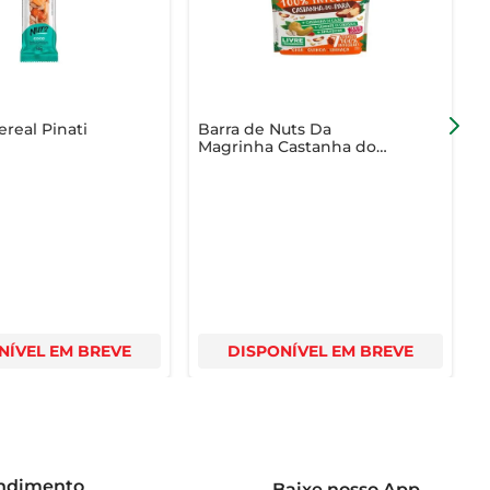
ereal Pinati
Barra de Nuts Da
B
Magrinha Castanha do
S
Pará 30g c/ 2 Unid
NÍVEL EM BREVE
DISPONÍVEL EM BREVE
endimento
Baixe nosso App