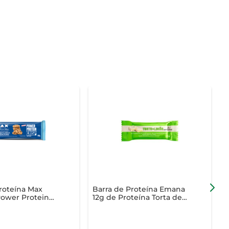
roteína Max
Barra de Proteína Emana
B
Power Protein
12g de Proteína Torta de
C
Cookies 44g
Limão 40g
T