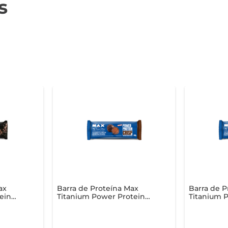
s
ax
Barra de Proteína Max
Barra de P
ein
Titanium Power Protein
Titanium 
g
Crisp Bar Dark
Crisp Bar 
Chocolate44g