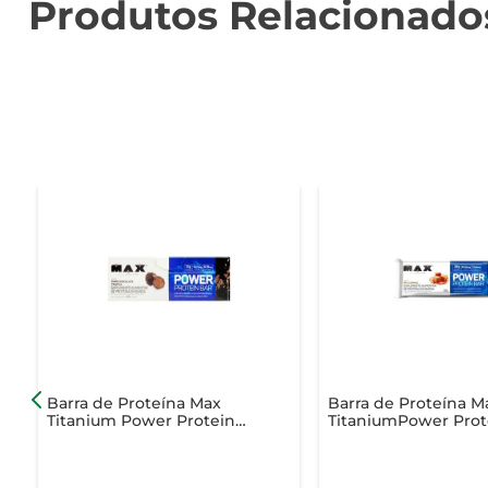
Produtos Relacionado
Barra de Proteína Max
Barra de Proteína M
Titanium Power Protein
TitaniumPower Prot
Bar Dark Chocolate
Bar Milk Caramel 90
Truffle 41g