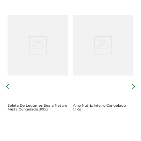
M
L
3
Seleta De Legumes Seara Nature
Alho Nutriz Inteiro Congelado
Mista Congelada 300g
1.1Kg