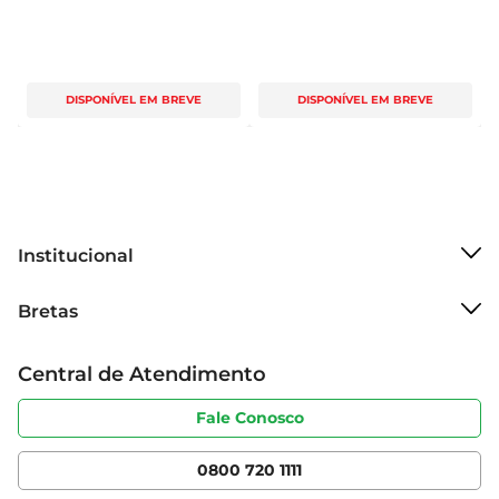
DISPONÍVEL EM BREVE
DISPONÍVEL EM BREVE
Institucional
Sobre o Bretas
Bretas
Grupo Cencosud
Trabalhe conosco
Cartão Bretas
Central de Atendimento
Sobre privacidade
Produtos Bretas
Portal do fornecedor
Código de ética
Fale Conosco
Nossas Lojas
Serviços
Cencosud Media
App Bretas
0800 720 1111
Clube Bretas