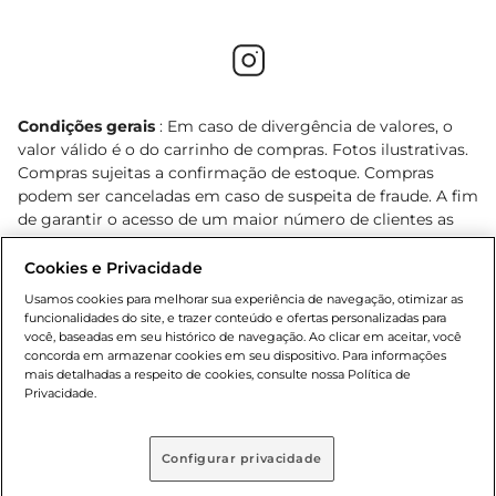
Condições gerais
: Em caso de divergência de valores, o
valor válido é o do carrinho de compras. Fotos ilustrativas.
Compras sujeitas a confirmação de estoque. Compras
podem ser canceladas em caso de suspeita de fraude. A fim
de garantir o acesso de um maior número de clientes as
nossas promoções, a compra de produtos com preços
promocionais poderá ter sua quantidade limitada por
Cookies e Privacidade
cliente. Os preços, ofertas e condições são exclusivos para
Usamos cookies para melhorar sua experiência de navegação, otimizar as
o e-commerce e válidos durante o dia de hoje, podendo
funcionalidades do site, e trazer conteúdo e ofertas personalizadas para
sofrer alterações sem prévia notificação. Proibida a venda
você, baseadas em seu histórico de navegação. Ao clicar em aceitar, você
concorda em armazenar cookies em seu dispositivo. Para informações
de bebidas alcoólicas para menores de 18 anos, conforme
mais detalhadas a respeito de cookies, consulte nossa Política de
Lei n.º 8069/90, art. 81, inciso II (Estatuto da Criança e do
Privacidade.
Adolescente). Preços e condições exclusivos para o
, podendo sofrer alterações sem aviso
www.bretas.com.br
prévio. O valor mínimo para as compras on-line é de R$
Configurar privacidade
80,00.