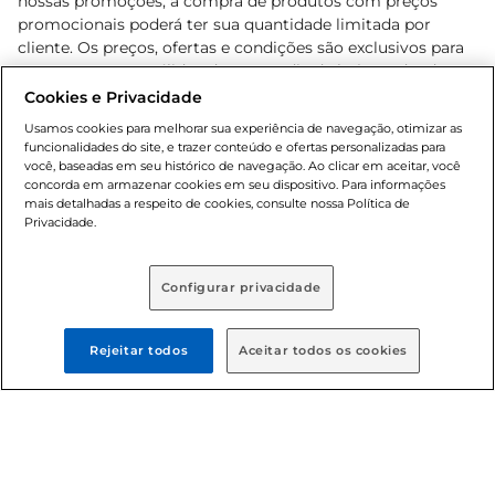
nossas promoções, a compra de produtos com preços
promocionais poderá ter sua quantidade limitada por
cliente. Os preços, ofertas e condições são exclusivos para
o e-commerce e válidos durante o dia de hoje, podendo
sofrer alterações sem prévia notificação. Proibida a venda
Cookies e Privacidade
de bebidas alcoólicas para menores de 18 anos, conforme
Usamos cookies para melhorar sua experiência de navegação, otimizar as
Lei n.º 8069/90, art. 81, inciso II (Estatuto da Criança e do
funcionalidades do site, e trazer conteúdo e ofertas personalizadas para
Adolescente). Preços e condições exclusivos para o
você, baseadas em seu histórico de navegação. Ao clicar em aceitar, você
concorda em armazenar cookies em seu dispositivo. Para informações
, podendo sofrer alterações sem aviso
www.bretas.com.br
mais detalhadas a respeito de cookies, consulte nossa Política de
prévio. O valor mínimo para as compras on-line é de R$
Privacidade.
80,00.
Configurar privacidade
© 2025 Copyright. Todos os direitos
reservados Bretas.
Rejeitar todos
Aceitar todos os cookies
Cencosud Brasil Comercial SA.CNPJ sob n°
39.346.861/0350-38 . Sediada na Av. das Nações Unidas,
12.995, 21º andar, CEP: 04.578-000, Bairro Brooklin Paulista,