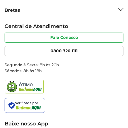
Vácuo e transforme suas refeições em momentos 
Sobre o Bretas
Bretas
especiais!
Grupo Cencosud
Trabalhe conosco
Cartão Bretas
Central de Atendimento
Sobre privacidade
Produtos Bretas
Portal do fornecedor
Código de ética
Fale Conosco
Nossas Lojas
Serviços
Cencosud Media
App Bretas
0800 720 1111
Clube Bretas
Blog Bretas
Segunda à Sexta: 8h às 20h
Black Friday
Sábados: 8h às 18h
Natal
Baixe nosso App