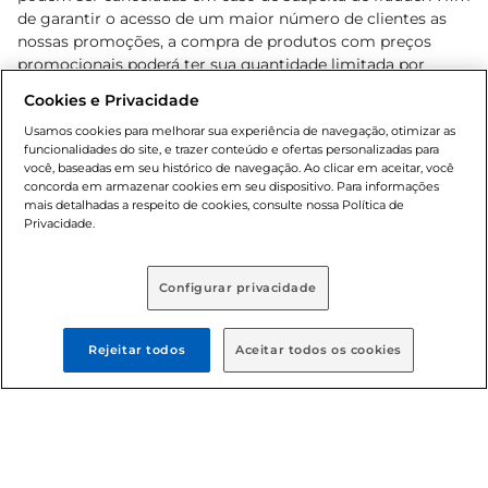
de garantir o acesso de um maior número de clientes as
nossas promoções, a compra de produtos com preços
promocionais poderá ter sua quantidade limitada por
cliente. Os preços, ofertas e condições são exclusivos para
Cookies e Privacidade
o e-commerce e válidos durante o dia de hoje, podendo
sofrer alterações sem prévia notificação. Proibida a venda
Usamos cookies para melhorar sua experiência de navegação, otimizar as
funcionalidades do site, e trazer conteúdo e ofertas personalizadas para
de bebidas alcoólicas para menores de 18 anos, conforme
você, baseadas em seu histórico de navegação. Ao clicar em aceitar, você
Lei n.º 8069/90, art. 81, inciso II (Estatuto da Criança e do
concorda em armazenar cookies em seu dispositivo. Para informações
Adolescente). Preços e condições exclusivos para o
mais detalhadas a respeito de cookies, consulte nossa Política de
, podendo sofrer alterações sem aviso
Privacidade.
www.bretas.com.br
prévio. O valor mínimo para as compras on-line é de R$
80,00.
Configurar privacidade
© 2025 Copyright. Todos os direitos
reservados Bretas.
Rejeitar todos
Aceitar todos os cookies
Cencosud Brasil Comercial SA.CNPJ sob n°
39.346.861/0350-38 . Sediada na Av. das Nações Unidas,
12.995, 21º andar, CEP: 04.578-000, Bairro Brooklin Paulista,