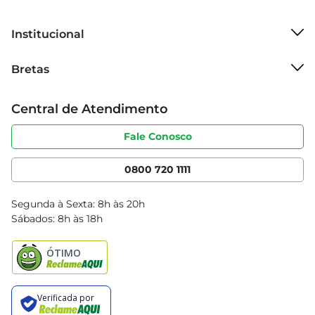
Institucional
Sobre o Bretas
Bretas
Grupo Cencosud
Trabalhe conosco
Cartão Bretas
Central de Atendimento
Sobre privacidade
Produtos Bretas
Portal do fornecedor
Código de ética
Fale Conosco
Nossas Lojas
Serviços
Cencosud Media
App Bretas
0800 720 1111
Clube Bretas
Blog Bretas
Segunda à Sexta: 8h às 20h
Black Friday
Sábados: 8h às 18h
Natal