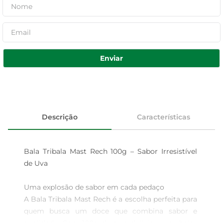
Enviar
Descrição
Características
Bala Tribala Mast Rech 100g – Sabor Irresistível 
de Uva

Uma explosão de sabor em cada pedaço  

A Bala Tribala Mast Rech é a escolha perfeita para 
quem busca um doce que combina sabor e 