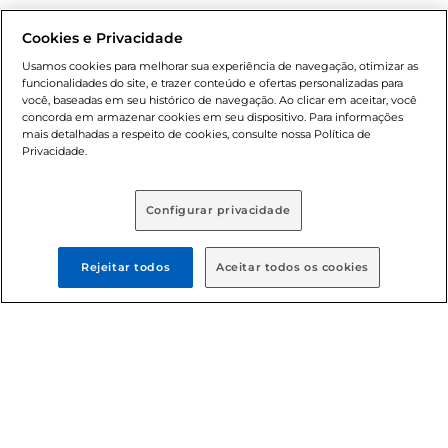
Natal
Cookies e Privacidade
Usamos cookies para melhorar sua experiência de navegação, otimizar as
funcionalidades do site, e trazer conteúdo e ofertas personalizadas para
você, baseadas em seu histórico de navegação. Ao clicar em aceitar, você
concorda em armazenar cookies em seu dispositivo. Para informações
mais detalhadas a respeito de cookies, consulte nossa Política de
Privacidade.
Baixe nosso App
Configurar privacidade
Rejeitar todos
Aceitar todos os cookies
Formas de pagamento
Dúvidas frequentes (FAQ)
Política de troca e devolução
Política de entrega