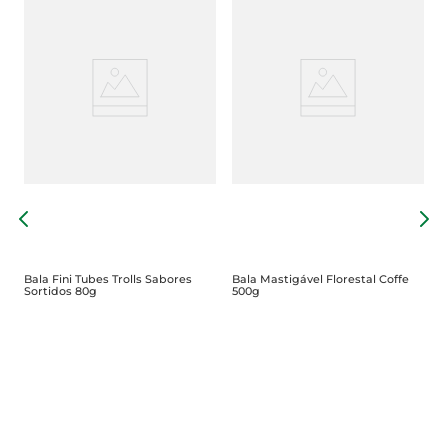
B
H
Bala Fini Tubes Trolls Sabores
Bala Mastigável Florestal Coffe
Sortidos 80g
500g