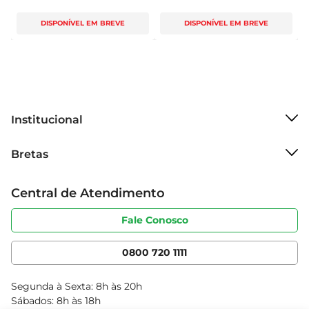
DISPONÍVEL EM BREVE
DISPONÍVEL EM BREVE
Institucional
Sobre o Bretas
Bretas
Grupo Cencosud
Trabalhe conosco
Cartão Bretas
Central de Atendimento
Sobre privacidade
Produtos Bretas
Portal do fornecedor
Código de ética
Fale Conosco
Nossas Lojas
Serviços
Cencosud Media
App Bretas
0800 720 1111
Clube Bretas
Blog Bretas
Segunda à Sexta: 8h às 20h
Black Friday
Sábados: 8h às 18h