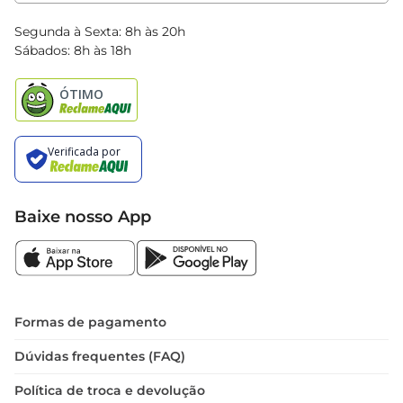
Clube Bretas
Blog Bretas
Segunda à Sexta: 8h às 20h
Black Friday
Sábados: 8h às 18h
Natal
Baixe nosso App
Formas de pagamento
Dúvidas frequentes (FAQ)
Política de troca e devolução