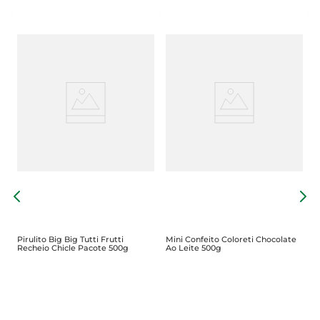
a
B
M
Pirulito Big Big Tutti Frutti
Mini Confeito Coloreti Chocolate
Recheio Chicle Pacote 500g
Ao Leite 500g