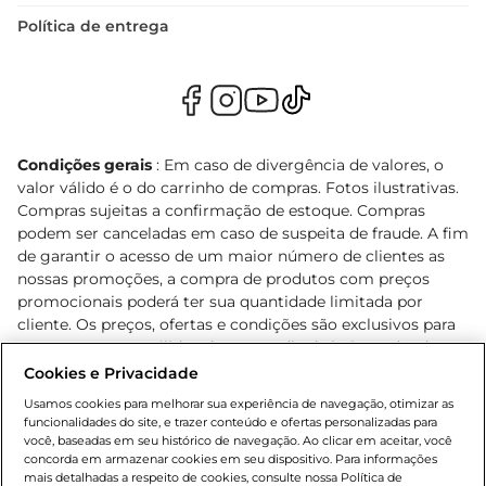
Política de entrega
Condições gerais
: Em caso de divergência de valores, o
valor válido é o do carrinho de compras. Fotos ilustrativas.
Compras sujeitas a confirmação de estoque. Compras
podem ser canceladas em caso de suspeita de fraude. A fim
de garantir o acesso de um maior número de clientes as
nossas promoções, a compra de produtos com preços
promocionais poderá ter sua quantidade limitada por
cliente. Os preços, ofertas e condições são exclusivos para
o e-commerce e válidos durante o dia de hoje, podendo
sofrer alterações sem prévia notificação. Proibida a venda
Cookies e Privacidade
de bebidas alcoólicas para menores de 18 anos, conforme
Usamos cookies para melhorar sua experiência de navegação, otimizar as
Lei n.º 8069/90, art. 81, inciso II (Estatuto da Criança e do
funcionalidades do site, e trazer conteúdo e ofertas personalizadas para
Adolescente). Preços e condições exclusivos para o
você, baseadas em seu histórico de navegação. Ao clicar em aceitar, você
concorda em armazenar cookies em seu dispositivo. Para informações
, podendo sofrer alterações sem aviso
www.bretas.com.br
mais detalhadas a respeito de cookies, consulte nossa Política de
prévio. O valor mínimo para as compras on-line é de R$