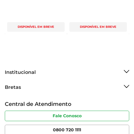
DISPONÍVEL EM BREVE
DISPONÍVEL EM BREVE
Institucional
Sobre o Bretas
Bretas
Grupo Cencosud
Trabalhe conosco
Cartão Bretas
Central de Atendimento
Sobre privacidade
Produtos Bretas
Portal do fornecedor
Código de ética
Fale Conosco
Nossas Lojas
Serviços
Cencosud Media
App Bretas
0800 720 1111