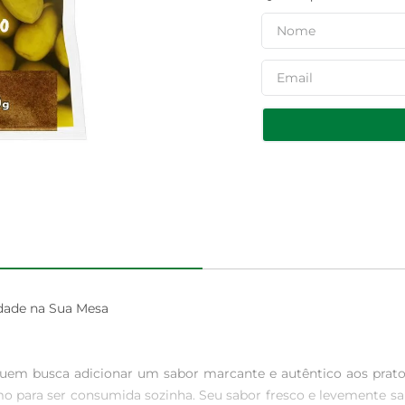
idade na Sua Mesa

a quem busca adicionar um sabor marcante e autêntico aos prato
o para ser consumida sozinha. Seu sabor fresco e levemente sal