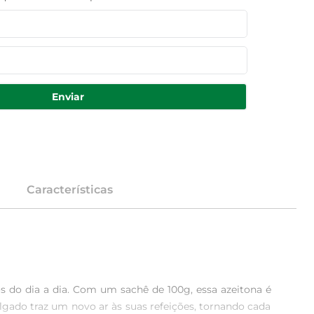
Enviar
Características
s do dia a dia. Com um sachê de 100g, essa azeitona é 
gado traz um novo ar às suas refeições, tornando cada 