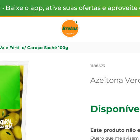
s
• Baixe o app, ative suas ofertas e aproveite
ale Fértil c/ Caroço Sachê 100g
1188573
Azeitona Verd
Disponíve
Este produto não 
Quero que me avisem q