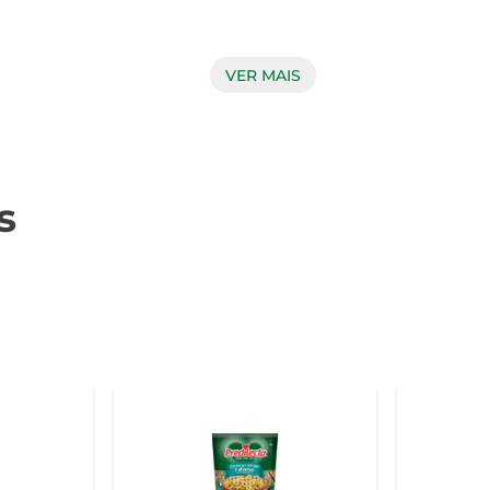
VER MAIS
 Fertil é cuidadosamente selecionada para garantir que você r
 garantindo que cada porção seja tão deliciosa quanto a primei
s
lizada em diversas preparações. Seja em uma salada mediterrâ
apta a diferentes estilos de culinária. Sua presença é garantia 
so.  

erto, consuma em até 3 dias para melhor sabor.  

e sabor para a sua mesa, tornando cada refeição uma experiência 