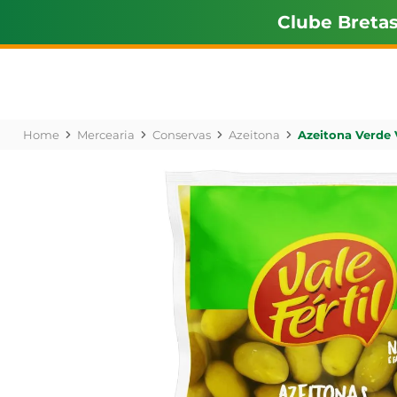
Clube Breta
Mercearia
Conservas
Azeitona
Azeitona Verde V