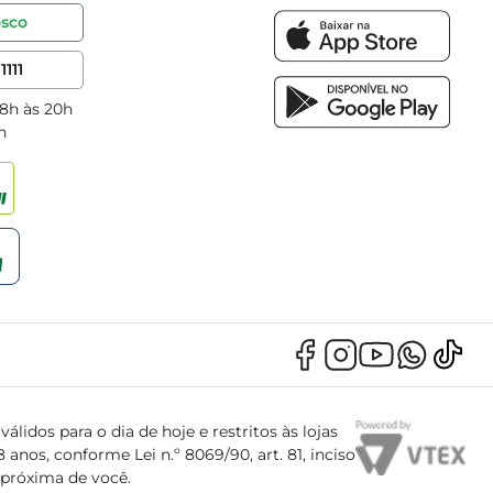
osco
1111
 8h às 20h
h
álidos para o dia de hoje e restritos às lojas
anos, conforme Lei n.º 8069/90, art. 81, inciso
s próxima de você.