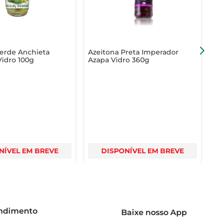
Verde Anchieta
Azeitona Preta Imperador
A
Vidro 100g
Azapa Vidro 360g
V
NÍVEL EM BREVE
DISPONÍVEL EM BREVE
endimento
Baixe nosso App