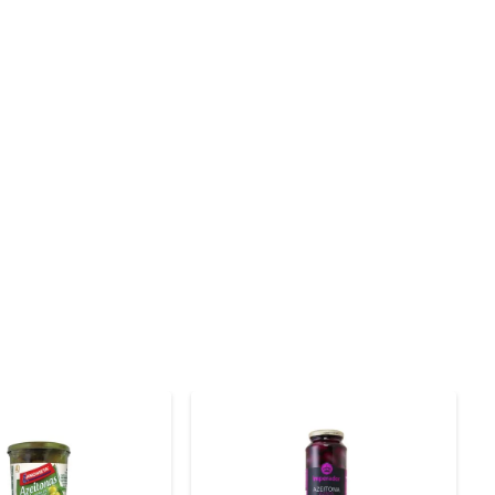
eceba um produto fresco e saboroso. O sachê mantém a 
ra. É uma opção prática para quem deseja qualidade sem 
nea, como acompanhamento de um prato principal ou em 
de sabor e autenticidade, elevando o nível de qualquer 
única e deliciosa.