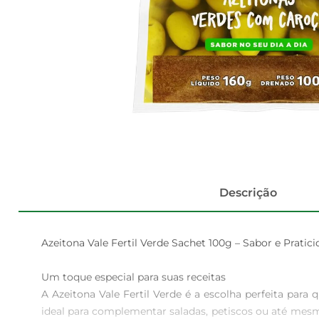
Descrição
Azeitona Vale Fertil Verde Sachet 100g – Sabor e Pratic
Um toque especial para suas receitas  

A Azeitona Vale Fertil Verde é a escolha perfeita par
ideal para complementar saladas, petiscos ou até mesm