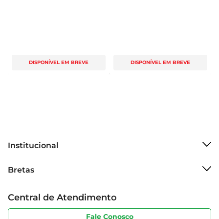
DISPONÍVEL EM BREVE
DISPONÍVEL EM BREVE
Institucional
Sobre o Bretas
Bretas
Grupo Cencosud
Trabalhe conosco
Cartão Bretas
Central de Atendimento
Sobre privacidade
Produtos Bretas
Portal do fornecedor
Código de ética
Fale Conosco