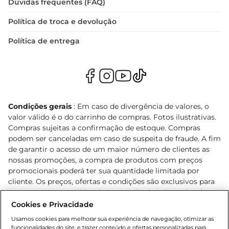
Dúvidas frequentes (FAQ)
Política de troca e devolução
Política de entrega
Condições gerais
: Em caso de divergência de valores, o
valor válido é o do carrinho de compras. Fotos ilustrativas.
Compras sujeitas a confirmação de estoque. Compras
podem ser canceladas em caso de suspeita de fraude. A fim
de garantir o acesso de um maior número de clientes as
nossas promoções, a compra de produtos com preços
promocionais poderá ter sua quantidade limitada por
cliente. Os preços, ofertas e condições são exclusivos para
o e-commerce e válidos durante o dia de hoje, podendo
sofrer alterações sem prévia notificação. Proibida a venda
Cookies e Privacidade
de bebidas alcoólicas para menores de 18 anos, conforme
Usamos cookies para melhorar sua experiência de navegação, otimizar as
Lei n.º 8069/90, art. 81, inciso II (Estatuto da Criança e do
funcionalidades do site, e trazer conteúdo e ofertas personalizadas para