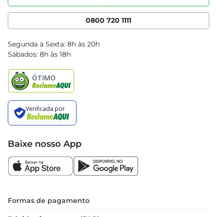
Nossas Lojas
Serviços
Cencosud Media
App Bretas
0800 720 1111
Clube Bretas
Blog Bretas
Segunda à Sexta: 8h às 20h
Black Friday
Sábados: 8h às 18h
Natal
Baixe nosso App
Formas de pagamento