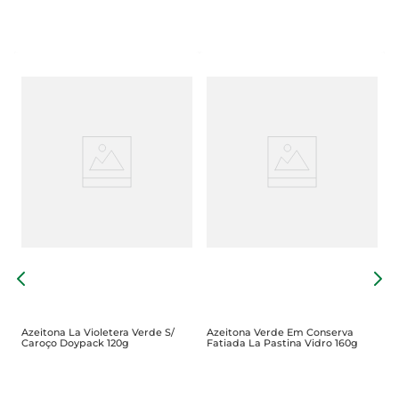
A
I
Azeitona La Violetera Verde S/
Azeitona Verde Em Conserva
Caroço Doypack 120g
Fatiada La Pastina Vidro 160g