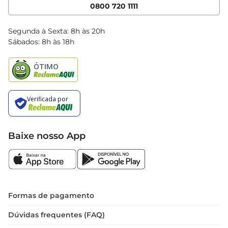
Cencosud Media
App Bretas
0800 720 1111
Clube Bretas
Blog Bretas
Segunda à Sexta: 8h às 20h
Black Friday
Sábados: 8h às 18h
Natal
Baixe nosso App
Formas de pagamento
Dúvidas frequentes (FAQ)