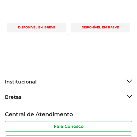
DISPONÍVEL EM BREVE
DISPONÍVEL EM BREVE
Institucional
Sobre o Bretas
Bretas
Grupo Cencosud
Trabalhe conosco
Cartão Bretas
Central de Atendimento
Sobre privacidade
Produtos Bretas
Portal do fornecedor
Código de ética
Fale Conosco
Nossas Lojas
Serviços