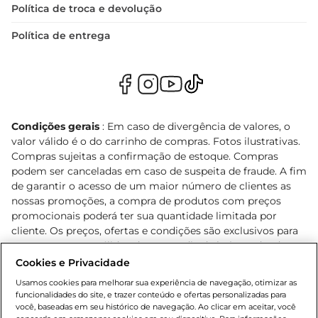
Política de troca e devolução
Política de entrega
Condições gerais
: Em caso de divergência de valores, o
valor válido é o do carrinho de compras. Fotos ilustrativas.
Compras sujeitas a confirmação de estoque. Compras
podem ser canceladas em caso de suspeita de fraude. A fim
de garantir o acesso de um maior número de clientes as
nossas promoções, a compra de produtos com preços
promocionais poderá ter sua quantidade limitada por
cliente. Os preços, ofertas e condições são exclusivos para
o e-commerce e válidos durante o dia de hoje, podendo
sofrer alterações sem prévia notificação. Proibida a venda
Cookies e Privacidade
de bebidas alcoólicas para menores de 18 anos, conforme
Usamos cookies para melhorar sua experiência de navegação, otimizar as
Lei n.º 8069/90, art. 81, inciso II (Estatuto da Criança e do
funcionalidades do site, e trazer conteúdo e ofertas personalizadas para
Adolescente). Preços e condições exclusivos para o
você, baseadas em seu histórico de navegação. Ao clicar em aceitar, você