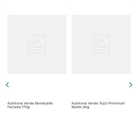
A
R
Azeitona Verde Bonduelle
Azeitona Verde Tozzi Premium
Fatiada 170g
Balde 2Kg