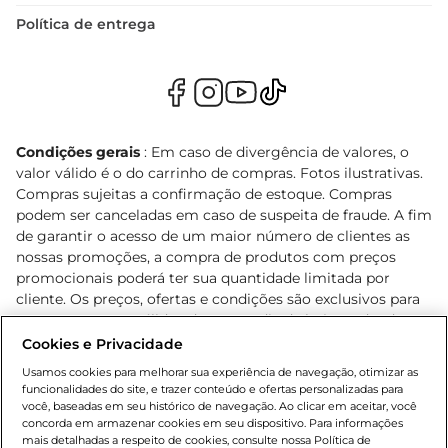
Política de entrega
Condições gerais
: Em caso de divergência de valores, o
valor válido é o do carrinho de compras. Fotos ilustrativas.
Compras sujeitas a confirmação de estoque. Compras
podem ser canceladas em caso de suspeita de fraude. A fim
de garantir o acesso de um maior número de clientes as
nossas promoções, a compra de produtos com preços
promocionais poderá ter sua quantidade limitada por
cliente. Os preços, ofertas e condições são exclusivos para
o e-commerce e válidos durante o dia de hoje, podendo
sofrer alterações sem prévia notificação. Proibida a venda
Cookies e Privacidade
de bebidas alcoólicas para menores de 18 anos, conforme
Usamos cookies para melhorar sua experiência de navegação, otimizar as
Lei n.º 8069/90, art. 81, inciso II (Estatuto da Criança e do
funcionalidades do site, e trazer conteúdo e ofertas personalizadas para
Adolescente). Preços e condições exclusivos para o
você, baseadas em seu histórico de navegação. Ao clicar em aceitar, você
concorda em armazenar cookies em seu dispositivo. Para informações
, podendo sofrer alterações sem aviso
www.bretas.com.br
mais detalhadas a respeito de cookies, consulte nossa Política de
prévio. O valor mínimo para as compras on-line é de R$