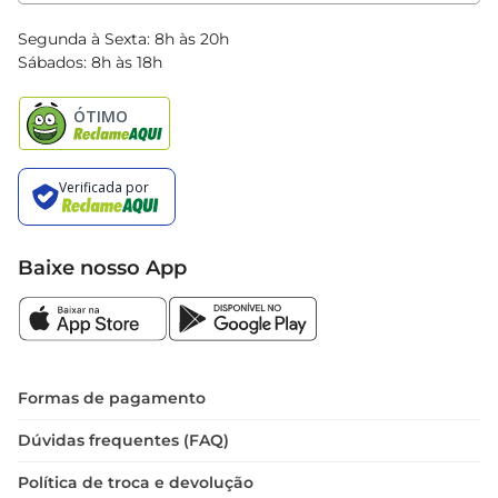
Clube Bretas
Blog Bretas
Segunda à Sexta: 8h às 20h
Black Friday
Sábados: 8h às 18h
Natal
Baixe nosso App
Formas de pagamento
Dúvidas frequentes (FAQ)
Política de troca e devolução