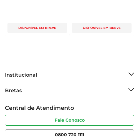
DISPONÍVEL EM BREVE
DISPONÍVEL EM BREVE
Institucional
Sobre o Bretas
Bretas
Grupo Cencosud
Trabalhe conosco
Cartão Bretas
Central de Atendimento
Sobre privacidade
Produtos Bretas
Portal do fornecedor
Código de ética
Fale Conosco
Nossas Lojas
Serviços
Cencosud Media
App Bretas
0800 720 1111