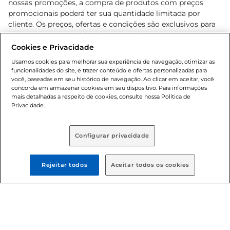
nossas promoções, a compra de produtos com preços
promocionais poderá ter sua quantidade limitada por
cliente. Os preços, ofertas e condições são exclusivos para
o e-commerce e válidos durante o dia de hoje, podendo
sofrer alterações sem prévia notificação. Proibida a venda
Cookies e Privacidade
de bebidas alcoólicas para menores de 18 anos, conforme
Usamos cookies para melhorar sua experiência de navegação, otimizar as
Lei n.º 8069/90, art. 81, inciso II (Estatuto da Criança e do
funcionalidades do site, e trazer conteúdo e ofertas personalizadas para
Adolescente). Preços e condições exclusivos para o
você, baseadas em seu histórico de navegação. Ao clicar em aceitar, você
concorda em armazenar cookies em seu dispositivo. Para informações
, podendo sofrer alterações sem aviso
www.bretas.com.br
mais detalhadas a respeito de cookies, consulte nossa Política de
prévio. O valor mínimo para as compras on-line é de R$
Privacidade.
80,00.
Configurar privacidade
© 2025 Copyright. Todos os direitos
reservados Bretas.
Rejeitar todos
Aceitar todos os cookies
Cencosud Brasil Comercial SA.CNPJ sob n°
39.346.861/0350-38 . Sediada na Av. das Nações Unidas,
12.995, 21º andar, CEP: 04.578-000, Bairro Brooklin Paulista,