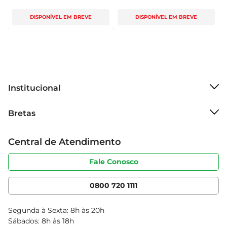
DISPONÍVEL EM BREVE
DISPONÍVEL EM BREVE
Institucional
Sobre o Bretas
Bretas
Grupo Cencosud
Trabalhe conosco
Cartão Bretas
Central de Atendimento
Sobre privacidade
Produtos Bretas
Portal do fornecedor
Código de ética
Fale Conosco
Nossas Lojas
Serviços
Cencosud Media
App Bretas
0800 720 1111
Clube Bretas
Blog Bretas
Segunda à Sexta: 8h às 20h
Black Friday
Sábados: 8h às 18h