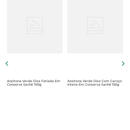
A
C
5
Azeitona Verde Diza Fatiada Em
Azeitona Verde Diza Com Caroço
Conserva Sachê 100g
Inteira Em Conserva Sachê 150g