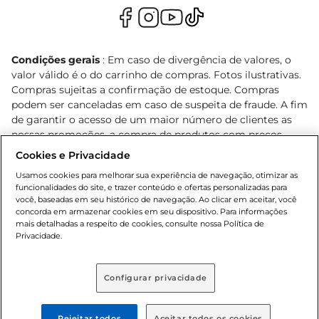
Condições gerais
: Em caso de divergência de valores, o
valor válido é o do carrinho de compras. Fotos ilustrativas.
Compras sujeitas a confirmação de estoque. Compras
podem ser canceladas em caso de suspeita de fraude. A fim
de garantir o acesso de um maior número de clientes as
nossas promoções, a compra de produtos com preços
promocionais poderá ter sua quantidade limitada por
Cookies e Privacidade
cliente. Os preços, ofertas e condições são exclusivos para
Usamos cookies para melhorar sua experiência de navegação, otimizar as
o e-commerce e válidos durante o dia de hoje, podendo
funcionalidades do site, e trazer conteúdo e ofertas personalizadas para
sofrer alterações sem prévia notificação. Proibida a venda
você, baseadas em seu histórico de navegação. Ao clicar em aceitar, você
de bebidas alcoólicas para menores de 18 anos, conforme
concorda em armazenar cookies em seu dispositivo. Para informações
Lei n.º 8069/90, art. 81, inciso II (Estatuto da Criança e do
mais detalhadas a respeito de cookies, consulte nossa Política de
Privacidade.
Adolescente). Preços e condições exclusivos para o
, podendo sofrer alterações sem aviso
www.bretas.com.br
prévio. O valor mínimo para as compras on-line é de R$
Configurar privacidade
80,00.
Rejeitar todos
Aceitar todos os cookies