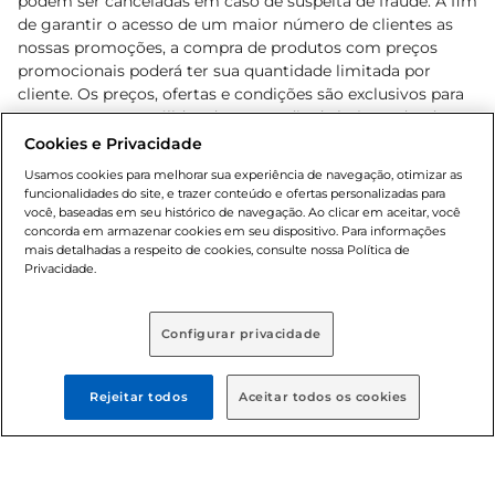
podem ser canceladas em caso de suspeita de fraude. A fim
de garantir o acesso de um maior número de clientes as
nossas promoções, a compra de produtos com preços
promocionais poderá ter sua quantidade limitada por
cliente. Os preços, ofertas e condições são exclusivos para
o e-commerce e válidos durante o dia de hoje, podendo
sofrer alterações sem prévia notificação. Proibida a venda
Cookies e Privacidade
de bebidas alcoólicas para menores de 18 anos, conforme
Usamos cookies para melhorar sua experiência de navegação, otimizar as
Lei n.º 8069/90, art. 81, inciso II (Estatuto da Criança e do
funcionalidades do site, e trazer conteúdo e ofertas personalizadas para
Adolescente). Preços e condições exclusivos para o
você, baseadas em seu histórico de navegação. Ao clicar em aceitar, você
concorda em armazenar cookies em seu dispositivo. Para informações
, podendo sofrer alterações sem aviso
www.bretas.com.br
mais detalhadas a respeito de cookies, consulte nossa Política de
prévio. O valor mínimo para as compras on-line é de R$
Privacidade.
80,00.
Configurar privacidade
© 2025 Copyright. Todos os direitos
reservados Bretas.
Rejeitar todos
Aceitar todos os cookies
Cencosud Brasil Comercial SA.CNPJ sob n°