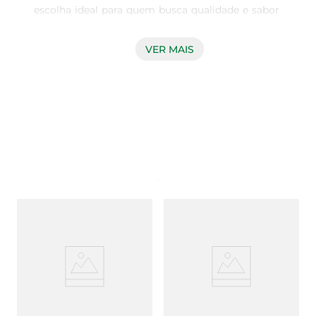
escolha ideal para quem busca qualidade e sabor 
em suas preparações. Com um sabor frutado e 
um leve toque picante, ele é perfeito para 
VER MAIS
temperar saladas, realçar o sabor de pratos 
quentes e até mesmo para finalizar receitas, 
proporcionando um toque especial a cada 
refeição.

Produzido com a melhor seleção de azeitonas  

Este azeite é elaborado a partir de azeitonas 
selecionadas, garantindo um produto de alta 
qualidade. O processo de extração a frio preserva 
todos os nutrientes e o sabor característico, 
resultando em um azeite que não só enriquece 
suas refeições, mas também oferece benefícios à 
saúde, como antioxidantes e ácidos graxos 
essenciais.

Versatilidade na cozinha  
