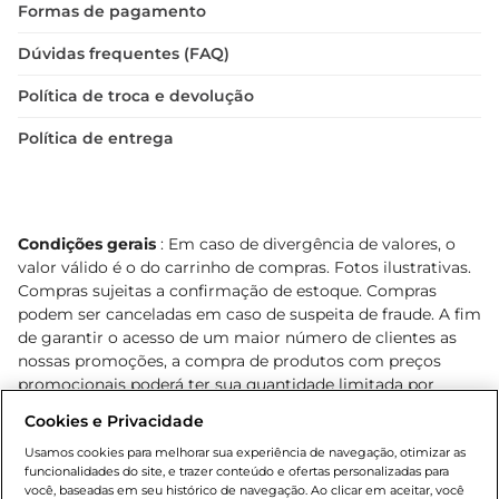
Formas de pagamento
Dúvidas frequentes (FAQ)
Política de troca e devolução
Política de entrega
Condições gerais
: Em caso de divergência de valores, o
valor válido é o do carrinho de compras. Fotos ilustrativas.
Compras sujeitas a confirmação de estoque. Compras
podem ser canceladas em caso de suspeita de fraude. A fim
de garantir o acesso de um maior número de clientes as
nossas promoções, a compra de produtos com preços
promocionais poderá ter sua quantidade limitada por
cliente. Os preços, ofertas e condições são exclusivos para
Cookies e Privacidade
o e-commerce e válidos durante o dia de hoje, podendo
sofrer alterações sem prévia notificação. Proibida a venda
Usamos cookies para melhorar sua experiência de navegação, otimizar as
funcionalidades do site, e trazer conteúdo e ofertas personalizadas para
de bebidas alcoólicas para menores de 18 anos, conforme
você, baseadas em seu histórico de navegação. Ao clicar em aceitar, você