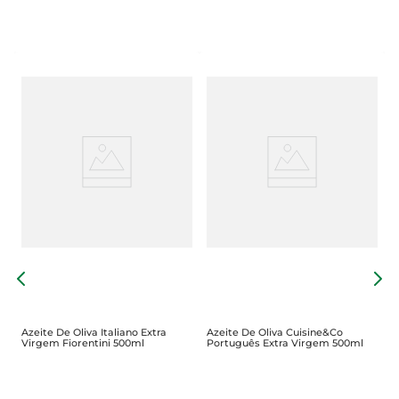
Ó
O
Azeite De Oliva Italiano Extra
Azeite De Oliva Cuisine&Co
Virgem Fiorentini 500ml
Português Extra Virgem 500ml