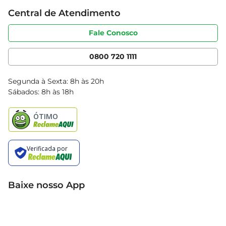
Trabalhe conosco
Cartão Bretas
Central de Atendimento
Sobre privacidade
Produtos Bretas
Portal do fornecedor
Código de ética
Fale Conosco
Nossas Lojas
Serviços
Cencosud Media
App Bretas
0800 720 1111
Clube Bretas
Blog Bretas
Segunda à Sexta: 8h às 20h
Black Friday
Sábados: 8h às 18h
Natal
Baixe nosso App