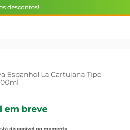
 os descontos!
va Espanhol La Cartujana Tipo
500ml
l em breve
está disponível no momento