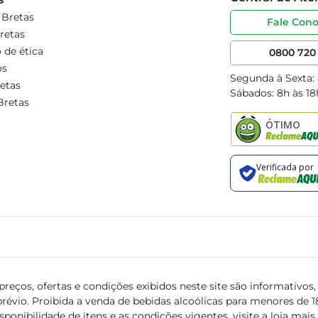
 Bretas
Fale Con
retas
 de ética
0800 720 
os
Segunda à Sexta:
etas
Sábados: 8h às 18
Bretas
reços, ofertas e condições exibidos neste site são informativos, v
révio. Proibida a venda de bebidas alcoólicas para menores de 18 
isponibilidade de itens e as condições vigentes, visite a loja mai