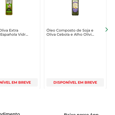
lidade superior. Seu design elegante também faz dele 
Oliva Extra
Óleo Composto de Soja e
A
 Española Vidro
Oliva Cebola e Alho Olívia
E
Pet 500ml
NÍVEL EM BREVE
DISPONÍVEL EM BREVE
endimento
Baixe nosso App