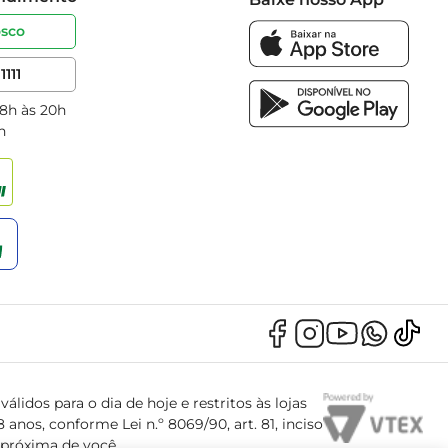
osco
1111
 8h às 20h
h
álidos para o dia de hoje e restritos às lojas
anos, conforme Lei n.º 8069/90, art. 81, inciso
s próxima de você.