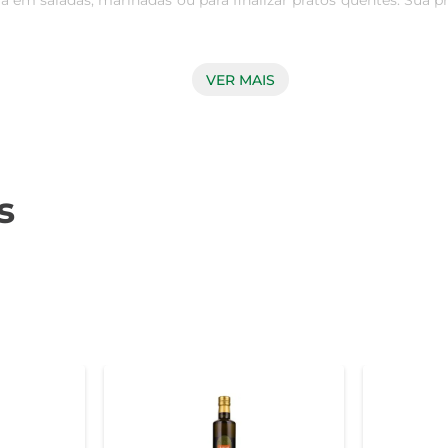
seja em saladas, marinadas ou para finalizar pratos quentes. Sua 
VER MAIS
opriedades nutricionais e o sabor intenso das azeitonas. O métod
 resultando em um produto com aroma frutado e sabor levemente
s
nte versátil e pode ser utilizado em diversas preparações. Ele 
em grelhados. Além disso, pode ser utilizado como base para
nhecido por seus benefícios à saúde. Rico em ácidos graxos mo
r de azeite de oliva pode auxiliar na redução do colesterol r