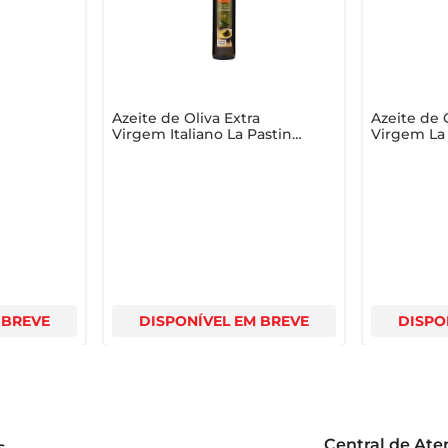
ário, permitindo que você tenha sempre à mão um azeite de qua
 e da boa mesa.
Azeite de Oliva Extra
Azeite de 
i
Virgem Italiano La Pastina
Virgem La
Vidro 500ml
500ml
 BREVE
DISPONÍVEL EM BREVE
DISPO
Central de At
s