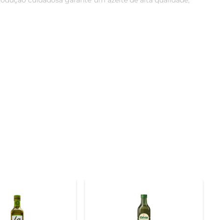
produção cuidadosa garante um azeite de alta qualidade, 
o de extração a frio é fundamental para garantir que o 
 picante. Essa técnica tradicional é um dos segredos 
é perfeito para temperar saladas, dar um toque especial 
 molhos e marinadas, proporcionando um sabor rico e 
noinsaturados e antioxidantes, ele contribui para uma 
uim e na proteção do coração, tornando-o uma escolha 