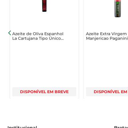
A embalagem de 500ml é prática e ideal para o uso di
uma ótima opção para presentear amantes da culinária
Azeite de Oliva Espanhol
Azeite Extra Virgem
La Cartujana Tipo Único
Manjericao Paganin
Vidro 250ml
DISPONÍVEL EM BREVE
DISPONÍVEL EM
Institucional
Breta