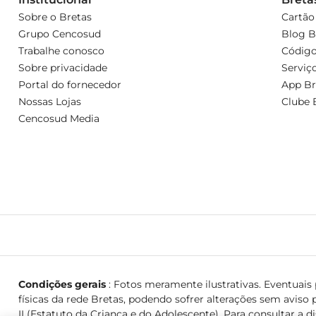
Sobre o Bretas
Cartão
Grupo Cencosud
Blog B
Trabalhe conosco
Código
Sobre privacidade
Serviç
Portal do fornecedor
App Br
Nossas Lojas
Clube 
Cencosud Media
Condições gerais
: Fotos meramente ilustrativas. Eventuais p
físicas da rede Bretas, podendo sofrer alterações sem aviso p
II (Estatuto da Criança e do Adolescente). Para consultar a d