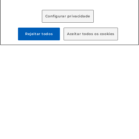
Baixe nosso App
Configurar privacidade
Rejeitar todos
Aceitar todos os cookies
Formas de pagamento
Dúvidas frequentes (FAQ)
Política de troca e devolução
Política de entrega
Condições gerais
: Em caso de divergência de valores, o
valor válido é o do carrinho de compras. Fotos ilustrativas.
Compras sujeitas a confirmação de estoque. Compras
podem ser canceladas em caso de suspeita de fraude. A fim