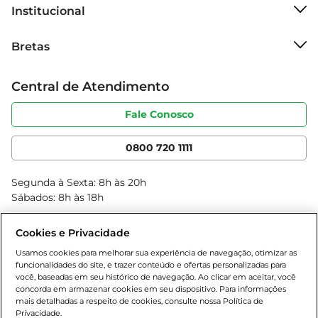
Incorporar a aveia na sua alimentação pode 
Institucional
ajudar a melhorar a saúde cardiovascular e a 
Sobre o Bretas
regular os níveis de colesterol.

Bretas
Grupo Cencosud
Trabalhe conosco
Recomendações de Uso  

Cartão Bretas
Central de Atendimento
Sobre privacidade
Para aproveitar ao máximo os benefícios da 
Produtos Bretas
Portal do fornecedor
aveia, recomenda-se consumi-la diariamente. 
Código de ética
Fale Conosco
Nossas Lojas
Você pode começar o dia com um mingau 
Serviços
Cencosud Media
quente ou adicionar à sua receita favorita. A 
App Bretas
0800 720 1111
versatilidade da aveia Nestlé permite que você a 
Clube Bretas
utilize em diversas refeições, tornando-a uma 
Blog Bretas
Segunda à Sexta: 8h às 20h
escolha prática e saudável para toda a família.
Black Friday
Sábados: 8h às 18h
Natal
Cookies e Privacidade
Usamos cookies para melhorar sua experiência de navegação, otimizar as
funcionalidades do site, e trazer conteúdo e ofertas personalizadas para
você, baseadas em seu histórico de navegação. Ao clicar em aceitar, você
concorda em armazenar cookies em seu dispositivo. Para informações
mais detalhadas a respeito de cookies, consulte nossa Política de
Privacidade.