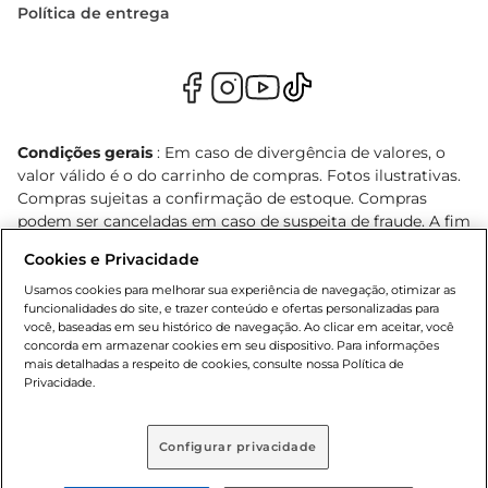
Política de entrega
Condições gerais
: Em caso de divergência de valores, o
valor válido é o do carrinho de compras. Fotos ilustrativas.
Compras sujeitas a confirmação de estoque. Compras
podem ser canceladas em caso de suspeita de fraude. A fim
de garantir o acesso de um maior número de clientes as
Cookies e Privacidade
nossas promoções, a compra de produtos com preços
promocionais poderá ter sua quantidade limitada por
Usamos cookies para melhorar sua experiência de navegação, otimizar as
funcionalidades do site, e trazer conteúdo e ofertas personalizadas para
cliente. Os preços, ofertas e condições são exclusivos para
você, baseadas em seu histórico de navegação. Ao clicar em aceitar, você
o e-commerce e válidos durante o dia de hoje, podendo
concorda em armazenar cookies em seu dispositivo. Para informações
sofrer alterações sem prévia notificação. Proibida a venda
mais detalhadas a respeito de cookies, consulte nossa Política de
de bebidas alcoólicas para menores de 18 anos, conforme
Privacidade.
Lei n.º 8069/90, art. 81, inciso II (Estatuto da Criança e do
Adolescente). Preços e condições exclusivos para o
Configurar privacidade
, podendo sofrer alterações sem aviso
www.bretas.com.br
prévio. O valor mínimo para as compras on-line é de R$