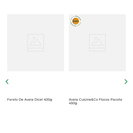
A
Farelo De Aveia Dicel 400g
Aveia Cuisine&Co Flocos Pacote
450g