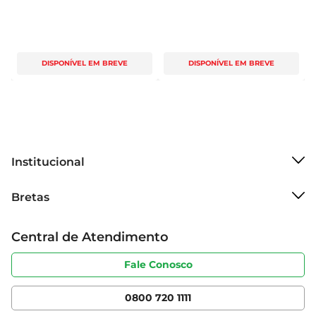
DISPONÍVEL EM BREVE
DISPONÍVEL EM BREVE
Institucional
Sobre o Bretas
Bretas
Grupo Cencosud
Trabalhe conosco
Cartão Bretas
Central de Atendimento
Sobre privacidade
Produtos Bretas
Portal do fornecedor
Código de ética
Fale Conosco
Nossas Lojas
Serviços
Cencosud Media
App Bretas
0800 720 1111
Clube Bretas