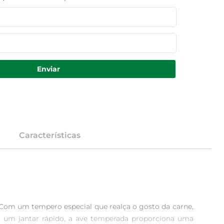
Enviar
Características
om um tempero especial que realça o gosto da carne, 
m um jantar rápido, a ave temperada proporciona uma 