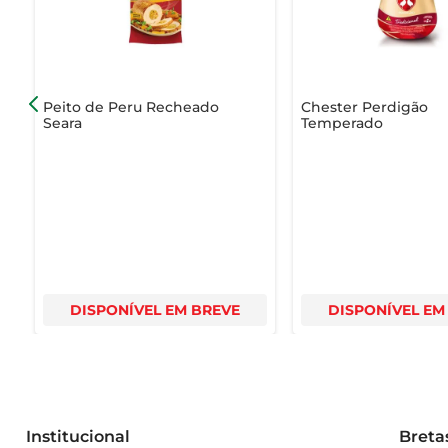
- Ideal para: Assar, grelhar e preparar receitas rápidas
Peito de Peru Recheado
Chester Perdigão
Seara
Temperado
DISPONÍVEL EM BREVE
DISPONÍVEL EM
Institucional
Breta