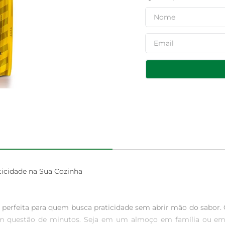
idade na Sua Cozinha

feita para quem busca praticidade sem abrir mão do sabor. C
s em questão de minutos. Seja em um almoço em família ou e