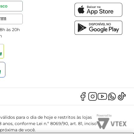
osco
1111
 8h às 20h
h
álidos para o dia de hoje e restritos às lojas
anos, conforme Lei n.º 8069/90, art. 81, inciso
s próxima de você.