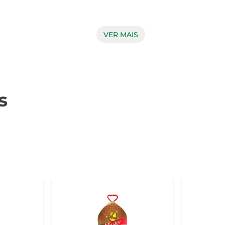
VER MAIS
 conveniência de um produto que já vem pronto para o prepa
queles dias em que o tempo é curto, mas o desejo de uma refeiçã
tilizado em diversas receitas. Desde assados até grelhados
s
ore sua criatividade na cozinha. Experimente em saladas, san
 produtos, e a AVE SADIA SUPREME TEMPERADA FÁCIL não é exc
. Cada embalagem é cuidadosamente elaborada para garantir 