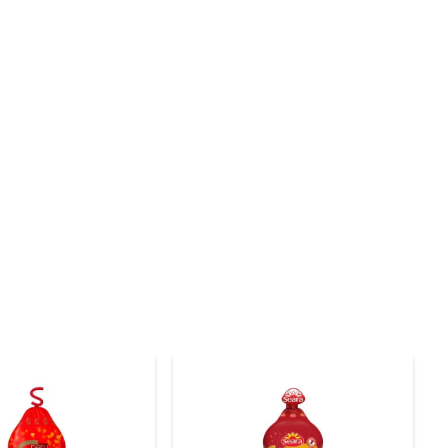
ro. Basta aquecer e servir, tornando suas refeições 
o saborosa é grande. 

, a AVE SADIA SUPREME TEMPERADA FÁCIL se adapta a 
duíches ou como acompanhamento de pratos principais e 
eção. Com rigorosos padrões de produção, você pode 
frescor e sabor, proporcionando uma experiência de 