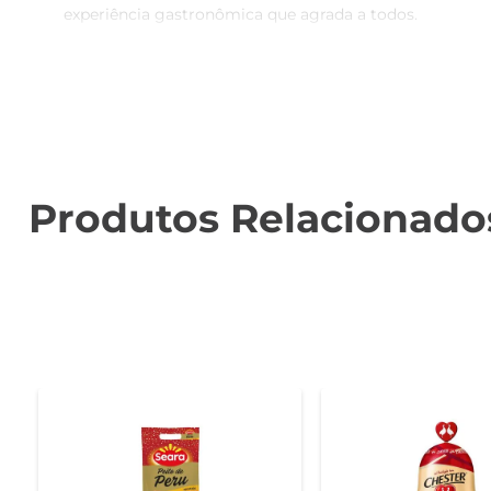
experiência gastronômica que agrada a todos.

Praticidade no dia a dia  

Com a AVE SADIA SUPREME TEMPERADA FÁCIL, você tem a
mais rápidas e descomplicadas. É a solução ideal para a
Versatilidade nas receitas  

Este produto é extremamente versátil e pode ser u
Produtos Relacionado
diferentes modos de preparo, permitindo que você expl
surpreenda sua família e amigos.

Qualidade e confiança  

A marca Sadia é reconhecida pela qualidade de seus
confiar que está oferecendo o melhor para sua mesa
consumo que valoriza a sua alimentação.

Especificações do produto  

- Peso: 1 kg  

- Tipo: Ave temperada  
