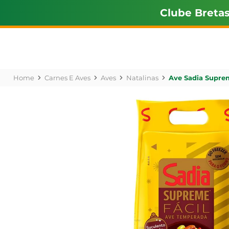
Clube Breta
Carnes E Aves
Aves
Natalinas
Ave Sadia Supre