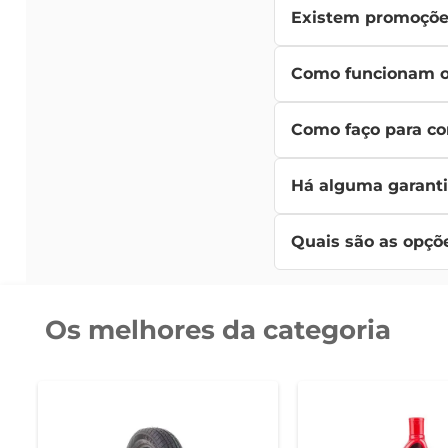
Existem promoções
disponível para ajudar
Sim! O Bretas oferece
Como funcionam os
categoria automotiva.
Nossos
aromatizantes
Como faço para co
uso do produto escolhi
Navegar e comprar em n
Há alguma garanti
processo de checkout.
Sim, os pneus adquiri
Quais são as opçõ
disponível para auxilia
Aceitamos diversas fo
durante o processo de
Os melhores da categoria