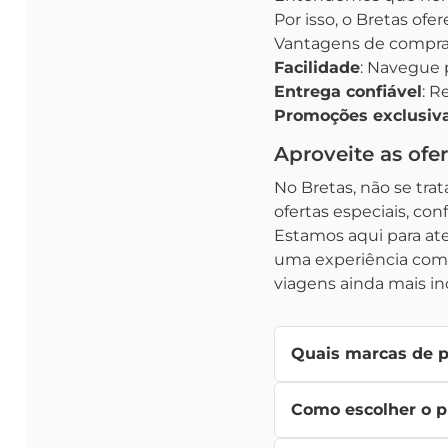
Por isso, o Bretas ofe
Vantagens de comprar
Facilidade
: Navegue p
Entrega confiável
: R
Promoções exclusiv
Aproveite as ofe
No Bretas, não se trat
ofertas especiais, conf
Estamos aqui para at
uma experiência compl
viagens ainda mais inc
Quais marcas de p
No Bretas, oferecemos
Como escolher o p
pneu
ideal para seu veí
Recomendamos verifica