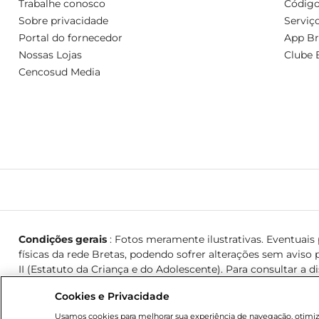
Trabalhe conosco
Código
Sobre privacidade
Serviç
Portal do fornecedor
App Br
Nossas Lojas
Clube 
Cencosud Media
Condições gerais
: Fotos meramente ilustrativas. Eventuais p
físicas da rede Bretas, podendo sofrer alterações sem aviso p
II (Estatuto da Criança e do Adolescente). Para consultar a d
Cookies e Privacidade
© 2026 Copyright. Todos os direitos reservados Bretas.
Usamos cookies para melhorar sua experiência de navegação, otimizar