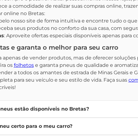
rece a comodidade de realizar suas compras online, traze
 online no Bretas:
elo nosso site de forma intuitiva e encontre tudo o que 
eceba seus produtos no conforto da sua casa, com segura
as
: Aproveite ofertas especiais disponíveis apenas para c
rtas e garanta o melhor para seu carro
a apenas de vender produtos, mas de oferecer soluções pa
ira os
folhetos
e garanta pneus de qualidade e aromatizan
ender a todos os amantes de estrada de Minas Gerais e 
eta para seu veículo e seu estilo de vida. Faça suas
com
ríveis!
neus estão disponíveis no Bretas?
 uma variedade de marcas renomadas. Nossa seleção abrange dif
neu certo para o meu carro?
culo.
r as especificações do seu veículo no manual do proprietário. 