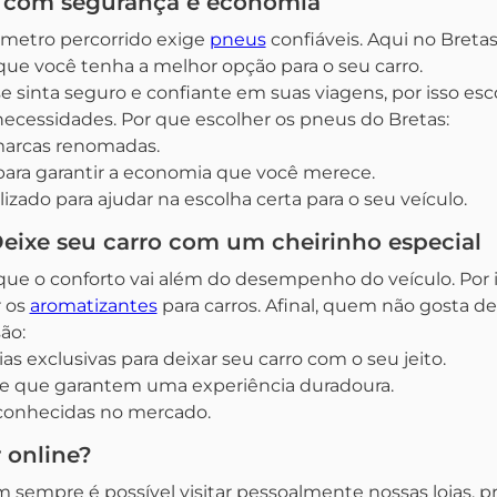
 com segurança e economia
ômetro percorrido exige
pneus
confiáveis. Aqui no Bret
ue você tenha a melhor opção para o seu carro.
 sinta seguro e confiante em suas viagens, por isso 
necessidades. Por que escolher os pneus do Bretas:
 marcas renomadas.
para garantir a economia que você merece.
zado para ajudar na escolha certa para o seu veículo.
eixe seu carro com um cheirinho especial
ue o conforto vai além do desempenho do veículo. Por i
 os
aromatizantes
para carros. Afinal, quem não gosta 
ão:
as exclusivas para deixar seu carro com o seu jeito.
e que garantem uma experiência duradoura.
conhecidas no mercado.
 online?
empre é possível visitar pessoalmente nossas lojas, pr