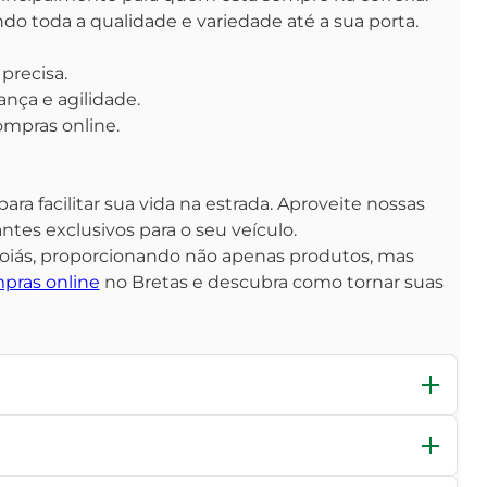
ndo toda a qualidade e variedade até a sua porta.
precisa.
nça e agilidade.
ompras online.
ra facilitar sua vida na estrada. Aproveite nossas
tes exclusivos para o seu veículo.
Goiás, proporcionando não apenas produtos, mas
pras online
no Bretas e descubra como tornar suas
erentes perfis de uso, garantindo que você encontre o
Em caso de dúvidas, nossa equipe especializada está