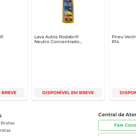
ll
Lava Autos Rodabrill
Pneu Vectra
Neutro Concentrado
R14
500ml
M BREVE
DISPONÍVEL EM BREVE
DISPON
Central de At
s
 Bretas
Fale Con
retas