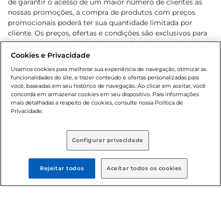
de garantir o acesso de um maior número de clientes as
nossas promoções, a compra de produtos com preços
promocionais poderá ter sua quantidade limitada por
cliente. Os preços, ofertas e condições são exclusivos para
o e-commerce e válidos durante o dia de hoje, podendo
sofrer alterações sem prévia notificação. Proibida a venda
Cookies e Privacidade
de bebidas alcoólicas para menores de 18 anos, conforme
Usamos cookies para melhorar sua experiência de navegação, otimizar as
Lei n.º 8069/90, art. 81, inciso II (Estatuto da Criança e do
funcionalidades do site, e trazer conteúdo e ofertas personalizadas para
Adolescente). Preços e condições exclusivos para o
você, baseadas em seu histórico de navegação. Ao clicar em aceitar, você
concorda em armazenar cookies em seu dispositivo. Para informações
, podendo sofrer alterações sem aviso
www.bretas.com.br
mais detalhadas a respeito de cookies, consulte nossa Política de
prévio. O valor mínimo para as compras on-line é de R$
Privacidade.
80,00.
Configurar privacidade
© 2025 Copyright. Todos os direitos
reservados Bretas.
Rejeitar todos
Aceitar todos os cookies
Cencosud Brasil Comercial SA.CNPJ sob n°
39.346.861/0350-38 . Sediada na Av. das Nações Unidas,