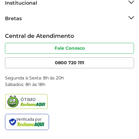
Institucional
variados e saborosos.
Sobre o Bretas
Bretas
Grupo Cencosud
Trabalhe conosco
Cartão Bretas
Central de Atendimento
Sobre privacidade
Produtos Bretas
Portal do fornecedor
Código de ética
Fale Conosco
Nossas Lojas
Serviços
Cencosud Media
App Bretas
0800 720 1111
Clube Bretas
Blog Bretas
Segunda à Sexta: 8h às 20h
Black Friday
Sábados: 8h às 18h
Natal