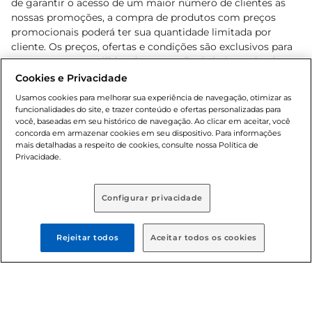
de garantir o acesso de um maior número de clientes as
nossas promoções, a compra de produtos com preços
promocionais poderá ter sua quantidade limitada por
cliente. Os preços, ofertas e condições são exclusivos para
o e-commerce e válidos durante o dia de hoje, podendo
sofrer alterações sem prévia notificação. Proibida a venda
Cookies e Privacidade
de bebidas alcoólicas para menores de 18 anos, conforme
Usamos cookies para melhorar sua experiência de navegação, otimizar as
Lei n.º 8069/90, art. 81, inciso II (Estatuto da Criança e do
funcionalidades do site, e trazer conteúdo e ofertas personalizadas para
Adolescente). Preços e condições exclusivos para o
você, baseadas em seu histórico de navegação. Ao clicar em aceitar, você
concorda em armazenar cookies em seu dispositivo. Para informações
, podendo sofrer alterações sem aviso
www.bretas.com.br
mais detalhadas a respeito de cookies, consulte nossa Política de
prévio. O valor mínimo para as compras on-line é de R$
Privacidade.
80,00.
Configurar privacidade
© 2025 Copyright. Todos os direitos
reservados Bretas.
Rejeitar todos
Aceitar todos os cookies
Cencosud Brasil Comercial SA.CNPJ sob n°
39.346.861/0350-38 . Sediada na Av. das Nações Unidas,