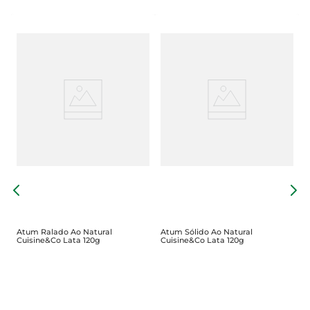
A
C
Atum Ralado Ao Natural
Atum Sólido Ao Natural
Cuisine&Co Lata 120g
Cuisine&Co Lata 120g