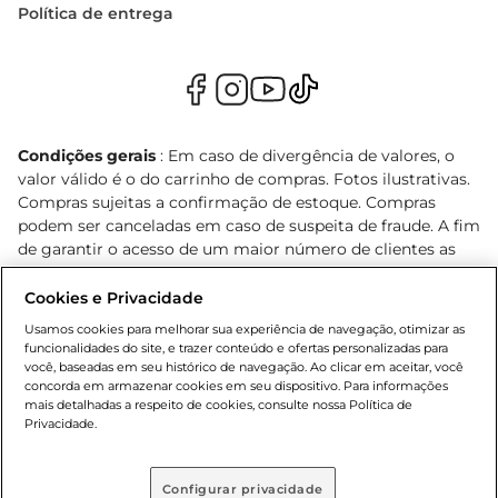
Política de entrega
Condições gerais
: Em caso de divergência de valores, o
valor válido é o do carrinho de compras. Fotos ilustrativas.
Compras sujeitas a confirmação de estoque. Compras
podem ser canceladas em caso de suspeita de fraude. A fim
de garantir o acesso de um maior número de clientes as
nossas promoções, a compra de produtos com preços
promocionais poderá ter sua quantidade limitada por
Cookies e Privacidade
cliente. Os preços, ofertas e condições são exclusivos para
Usamos cookies para melhorar sua experiência de navegação, otimizar as
o e-commerce e válidos durante o dia de hoje, podendo
funcionalidades do site, e trazer conteúdo e ofertas personalizadas para
sofrer alterações sem prévia notificação. Proibida a venda
você, baseadas em seu histórico de navegação. Ao clicar em aceitar, você
concorda em armazenar cookies em seu dispositivo. Para informações
de bebidas alcoólicas para menores de 18 anos, conforme
mais detalhadas a respeito de cookies, consulte nossa Política de
Lei n.º 8069/90, art. 81, inciso II (Estatuto da Criança e do
Privacidade.
Adolescente). Preços e condições exclusivos para o
, podendo sofrer alterações sem aviso
www.bretas.com.br
prévio. O valor mínimo para as compras on-line é de R$
Configurar privacidade