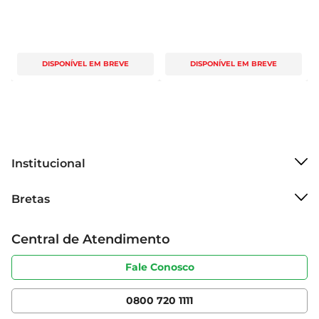
DISPONÍVEL EM BREVE
DISPONÍVEL EM BREVE
Institucional
Sobre o Bretas
Bretas
Grupo Cencosud
Trabalhe conosco
Cartão Bretas
Central de Atendimento
Sobre privacidade
Produtos Bretas
Portal do fornecedor
Código de ética
Fale Conosco
Nossas Lojas
Serviços
Cencosud Media
App Bretas
0800 720 1111
Clube Bretas