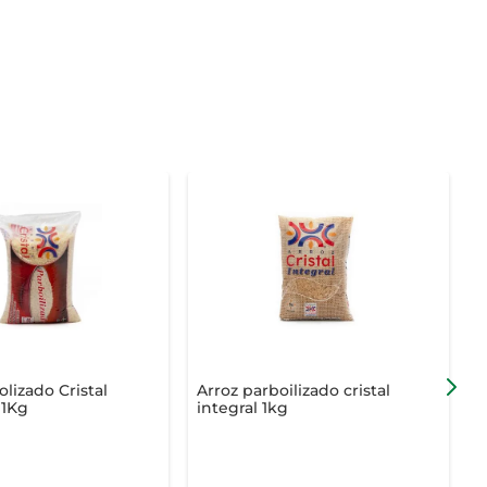
lizado Cristal
Arroz parboilizado cristal
A
 1Kg
integral 1kg
G