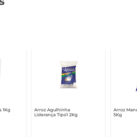
s
s 1Kg
Arroz Agulhinha
Arroz Manu
Liderança Tipo1 2Kg
5Kg