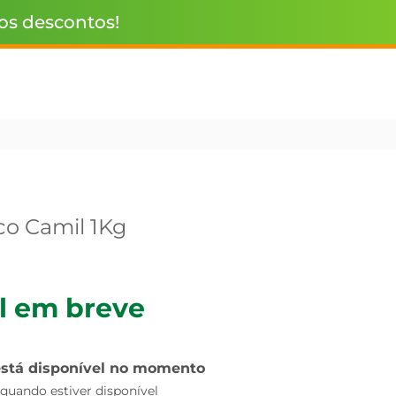
 os descontos!
co Camil 1Kg
l em breve
está disponível no momento
uando estiver disponível