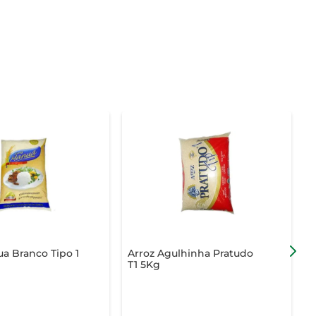
a Branco Tipo 1
Arroz Agulhinha Pratudo
A
T1 5Kg