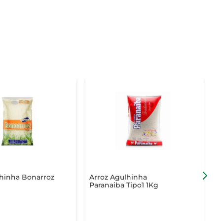
lhinha Bonarroz
Arroz Agulhinha
A
Paranaiba Tipo1 1Kg
T