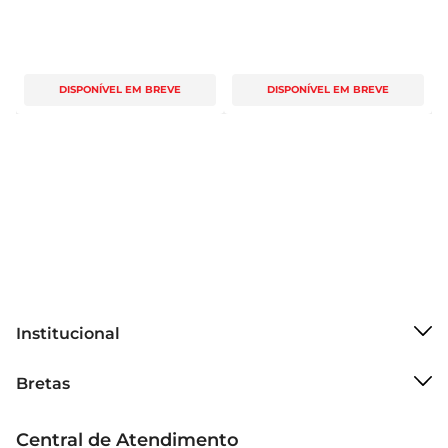
DISPONÍVEL EM BREVE
DISPONÍVEL EM BREVE
Institucional
Sobre o Bretas
Bretas
Grupo Cencosud
Trabalhe conosco
Cartão Bretas
Central de Atendimento
Sobre privacidade
Produtos Bretas