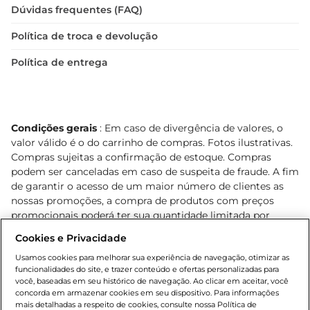
Dúvidas frequentes (FAQ)
Política de troca e devolução
Política de entrega
Condições gerais
: Em caso de divergência de valores, o
valor válido é o do carrinho de compras. Fotos ilustrativas.
Compras sujeitas a confirmação de estoque. Compras
podem ser canceladas em caso de suspeita de fraude. A fim
de garantir o acesso de um maior número de clientes as
nossas promoções, a compra de produtos com preços
promocionais poderá ter sua quantidade limitada por
cliente. Os preços, ofertas e condições são exclusivos para
Cookies e Privacidade
o e-commerce e válidos durante o dia de hoje, podendo
sofrer alterações sem prévia notificação. Proibida a venda
Usamos cookies para melhorar sua experiência de navegação, otimizar as
funcionalidades do site, e trazer conteúdo e ofertas personalizadas para
de bebidas alcoólicas para menores de 18 anos, conforme
você, baseadas em seu histórico de navegação. Ao clicar em aceitar, você
Lei n.º 8069/90, art. 81, inciso II (Estatuto da Criança e do
concorda em armazenar cookies em seu dispositivo. Para informações
Adolescente). Preços e condições exclusivos para o
mais detalhadas a respeito de cookies, consulte nossa Política de