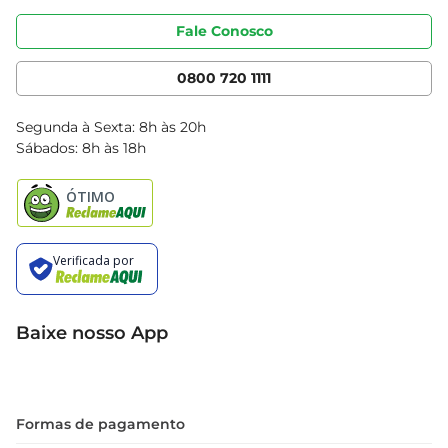
Portal do fornecedor
Código de ética
Fale Conosco
Nossas Lojas
Serviços
Cencosud Media
App Bretas
0800 720 1111
Clube Bretas
Blog Bretas
Segunda à Sexta: 8h às 20h
Black Friday
Sábados: 8h às 18h
Natal
Baixe nosso App
Formas de pagamento