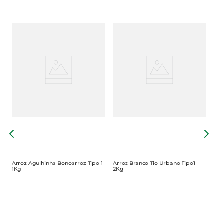
A
5
Arroz Agulhinha Bonoarroz Tipo 1
Arroz Branco Tio Urbano Tipo1
1Kg
2Kg