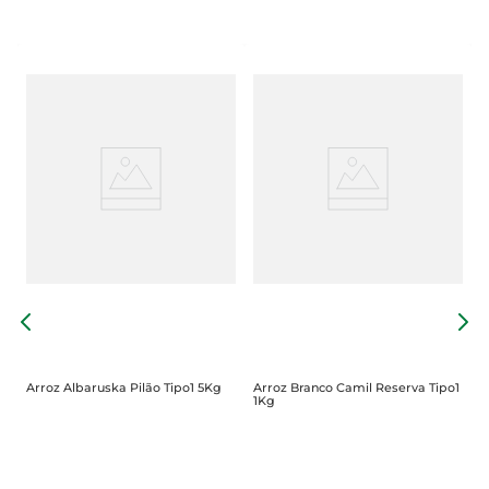
A
Arroz Albaruska Pilão Tipo1 5Kg
Arroz Branco Camil Reserva Tipo1
1Kg