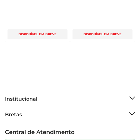
DISPONÍVEL EM BREVE
DISPONÍVEL EM BREVE
Institucional
Sobre o Bretas
Bretas
Grupo Cencosud
Trabalhe conosco
Cartão Bretas
Central de Atendimento
Sobre privacidade
Produtos Bretas