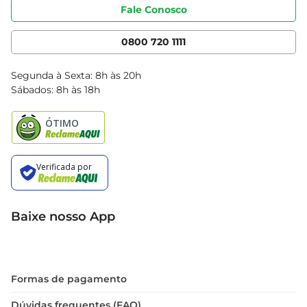
Portal do fornecedor
Código de ética
Fale Conosco
Nossas Lojas
Serviços
Cencosud Media
App Bretas
0800 720 1111
Clube Bretas
Blog Bretas
Segunda à Sexta: 8h às 20h
Black Friday
Sábados: 8h às 18h
Natal
Baixe nosso App
Formas de pagamento
Dúvidas frequentes (FAQ)