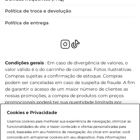
Política de troca e devolução
Política de entrega
Condições gerais
: Em caso de divergência de valores, o
valor válido é o do carrinho de compras. Fotos ilustrativas.
Compras sujeitas a confirmação de estoque. Compras
podem ser canceladas em caso de suspeita de fraude. A fim
de garantir o acesso de um maior número de clientes as
nossas promoções, a compra de produtos com preços
promocionais poderá ter sua quantidade limitada por
cliente. Os preços, ofertas e condições são exclusivos para
Cookies e Privacidade
o e-commerce e válidos durante o dia de hoje, podendo
sofrer alterações sem prévia notificação. Proibida a venda
Usamos cookies para melhorar sua experiência de navegação, otimizar as
funcionalidades do site, e trazer conteúdo e ofertas personalizadas para
de bebidas alcoólicas para menores de 18 anos, conforme
você, baseadas em seu histórico de navegação. Ao clicar em aceitar, você
Lei n.º 8069/90, art. 81, inciso II (Estatuto da Criança e do
concorda em armazenar cookies em seu dispositivo. Para informações