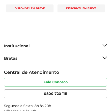
DISPONÍVEL EM BREVE
DISPONÍVEL EM BREVE
Institucional
Sobre o Bretas
Bretas
Grupo Cencosud
Trabalhe conosco
Cartão Bretas
Central de Atendimento
Sobre privacidade
Produtos Bretas
Portal do fornecedor
Código de ética
Fale Conosco
Nossas Lojas
Serviços
Cencosud Media
App Bretas
0800 720 1111
Clube Bretas
Blog Bretas
Segunda à Sexta: 8h às 20h
Black Friday