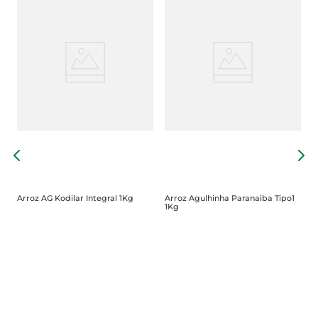
A
5
Arroz AG Kodilar Integral 1Kg
Arroz Agulhinha Paranaiba Tipo1
1Kg