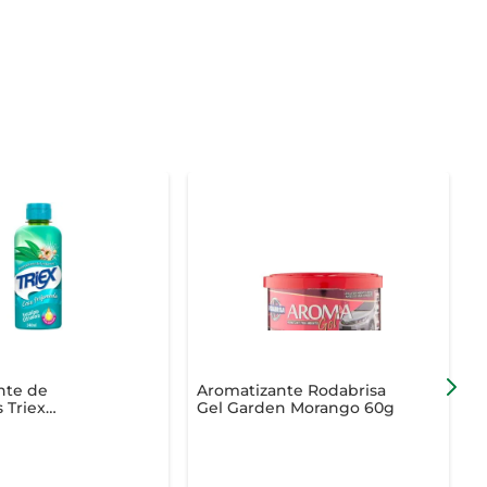
nte de
Aromatizante Rodabrisa
A
 Triex
Gel Garden Morango 60g
4
Citronela 140ml