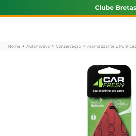
Clube Breta
Automotivo
Conservação
Aromatizante E Purifica