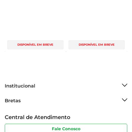
DISPONÍVEL EM BREVE
DISPONÍVEL EM BREVE
Institucional
Sobre o Bretas
Bretas
Grupo Cencosud
Trabalhe conosco
Cartão Bretas
Central de Atendimento
Sobre privacidade
Produtos Bretas
Portal do fornecedor
Código de ética
Fale Conosco