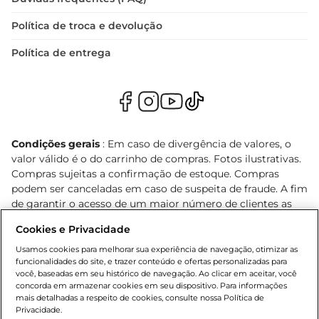
Política de troca e devolução
Política de entrega
Condições gerais
: Em caso de divergência de valores, o
valor válido é o do carrinho de compras. Fotos ilustrativas.
Compras sujeitas a confirmação de estoque. Compras
podem ser canceladas em caso de suspeita de fraude. A fim
de garantir o acesso de um maior número de clientes as
nossas promoções, a compra de produtos com preços
Cookies e Privacidade
promocionais poderá ter sua quantidade limitada por
cliente. Os preços, ofertas e condições são exclusivos para
Usamos cookies para melhorar sua experiência de navegação, otimizar as
funcionalidades do site, e trazer conteúdo e ofertas personalizadas para
o e-commerce e válidos durante o dia de hoje, podendo
você, baseadas em seu histórico de navegação. Ao clicar em aceitar, você
sofrer alterações sem prévia notificação. Proibida a venda
concorda em armazenar cookies em seu dispositivo. Para informações
de bebidas alcoólicas para menores de 18 anos, conforme
mais detalhadas a respeito de cookies, consulte nossa Política de
Lei n.º 8069/90, art. 81, inciso II (Estatuto da Criança e do
Privacidade.