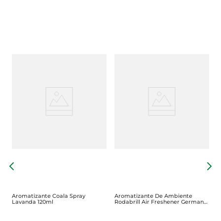
O
G
G
Aromatizante Coala Spray
Aromatizante De Ambiente
Lavanda 120ml
Rodabrill Air Freshener German
Sachê