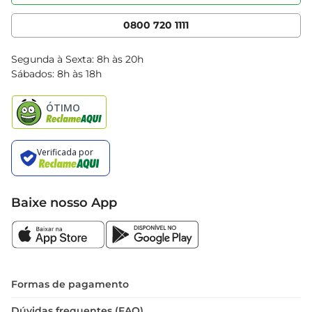
Nossas Lojas
Serviços
Cencosud Media
App Bretas
0800 720 1111
Clube Bretas
Blog Bretas
Segunda à Sexta: 8h às 20h
Black Friday
Sábados: 8h às 18h
Natal
Baixe nosso App
Formas de pagamento
Dúvidas frequentes (FAQ)