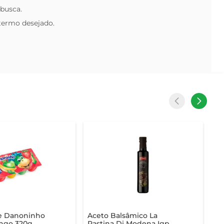
 busca.
 termo desejado.
se Danoninho
Aceto Balsâmico La
ngo 320g
Pastina Di Modena Igp