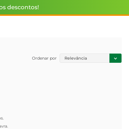
 os descontos!
Ordenar por
Relevância
s.
avra.