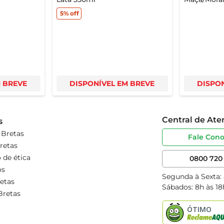
5%
off
M BREVE
DISPONÍVEL EM BREVE
DISPON
Central de At
s
 Bretas
Fale Con
retas
 de ética
0800 720 
os
Segunda à Sexta:
etas
Sábados: 8h às 18
Bretas