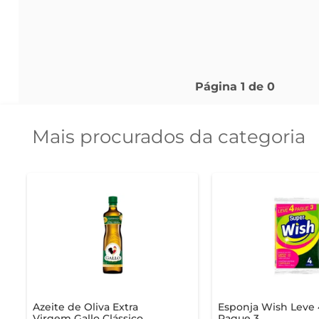
Página
1
de
0
Mais procurados da categoria
Azeite de Oliva Extra
Esponja Wish Leve 
Virgem Gallo Clássico
Pague 3