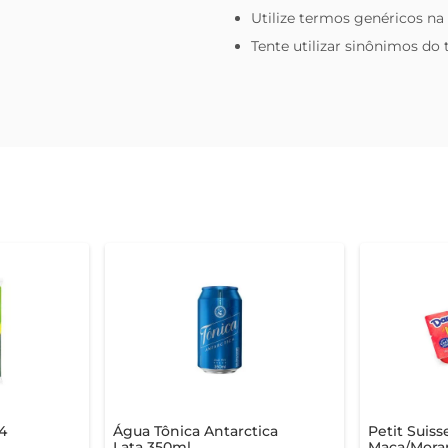
Utilize termos genéricos na
Tente utilizar sinônimos do
4
Água Tônica Antarctica
Petit Suis
Lata 350ml
Maça/Mora