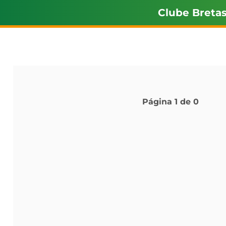
Clube Breta
Página
1
de
0