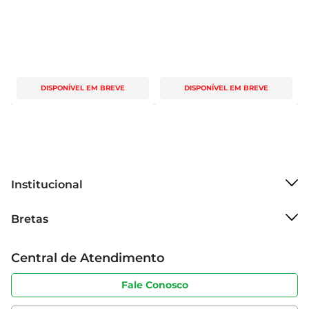
DISPONÍVEL EM BREVE
DISPONÍVEL EM BREVE
Institucional
Sobre o Bretas
Bretas
Grupo Cencosud
Trabalhe conosco
Cartão Bretas
Central de Atendimento
Sobre privacidade
Produtos Bretas
Portal do fornecedor
Código de ética
Fale Conosco
Nossas Lojas
Serviços