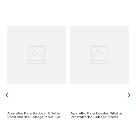
ve
A
V
Aparelho Para Barbear Gillette
Aparelho Para Depilar Gillette
Prestobarba Cabeça Móvel Com
Prestobarba Cabeça Móvel
2 Unid
Ultragrip Com 2 Unid