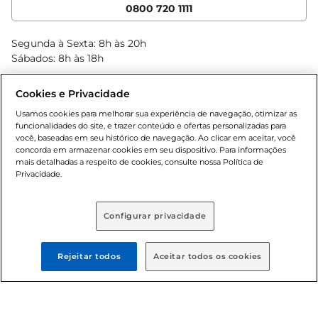
Cencosud Media
App Bretas
0800 720 1111
Clube Bretas
Blog Bretas
Segunda à Sexta: 8h às 20h
Black Friday
Sábados: 8h às 18h
Natal
Cookies e Privacidade
Usamos cookies para melhorar sua experiência de navegação, otimizar as
funcionalidades do site, e trazer conteúdo e ofertas personalizadas para
você, baseadas em seu histórico de navegação. Ao clicar em aceitar, você
concorda em armazenar cookies em seu dispositivo. Para informações
mais detalhadas a respeito de cookies, consulte nossa Política de
Privacidade.
Baixe nosso App
Configurar privacidade
Rejeitar todos
Aceitar todos os cookies
Formas de pagamento
Dúvidas frequentes (FAQ)