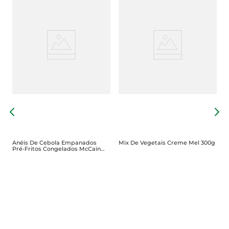
S
C
Anéis De Cebola Empanados
Mix De Vegetais Creme Mel 300g
Pré-Fritos Congelados McCain
400g