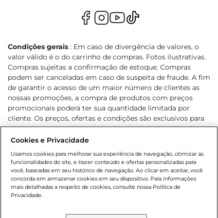
Condições gerais
: Em caso de divergência de valores, o
valor válido é o do carrinho de compras. Fotos ilustrativas.
Compras sujeitas a confirmação de estoque. Compras
podem ser canceladas em caso de suspeita de fraude. A fim
de garantir o acesso de um maior número de clientes as
nossas promoções, a compra de produtos com preços
promocionais poderá ter sua quantidade limitada por
cliente. Os preços, ofertas e condições são exclusivos para
o e-commerce e válidos durante o dia de hoje, podendo
sofrer alterações sem prévia notificação. Proibida a venda
Cookies e Privacidade
de bebidas alcoólicas para menores de 18 anos, conforme
Usamos cookies para melhorar sua experiência de navegação, otimizar as
Lei n.º 8069/90, art. 81, inciso II (Estatuto da Criança e do
funcionalidades do site, e trazer conteúdo e ofertas personalizadas para
Adolescente). Preços e condições exclusivos para o
você, baseadas em seu histórico de navegação. Ao clicar em aceitar, você
concorda em armazenar cookies em seu dispositivo. Para informações
, podendo sofrer alterações sem aviso
www.bretas.com.br
mais detalhadas a respeito de cookies, consulte nossa Política de
prévio. O valor mínimo para as compras on-line é de R$
Privacidade.
80,00.