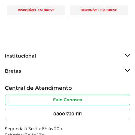
DISPONÍVEL EM BREVE
DISPONÍVEL EM BREVE
Institucional
Sobre o Bretas
Bretas
Grupo Cencosud
Trabalhe conosco
Cartão Bretas
Central de Atendimento
Sobre privacidade
Produtos Bretas
Portal do fornecedor
Código de ética
Fale Conosco
Nossas Lojas
Serviços
Cencosud Media
App Bretas
0800 720 1111
Clube Bretas
Blog Bretas
Segunda à Sexta: 8h às 20h
Black Friday