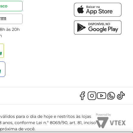
osco
1111
 8h às 20h
h
álidos para o dia de hoje e restritos às lojas
anos, conforme Lei n.º 8069/90, art. 81, inciso
s próxima de você.