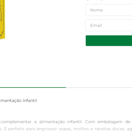
mentação Infantil

complementar a alimentação infantil. Com embalagem de 20
s. É perfeito para engrossar sopas, molhos e receitas doces,