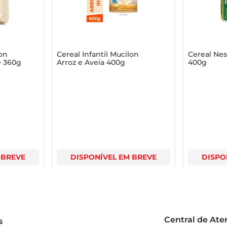
lon
Cereal Infantil Mucilon
Cereal Nes
e 360g
Arroz e Aveia 400g
400g
 BREVE
DISPONÍVEL EM BREVE
DISPO
Central de At
s