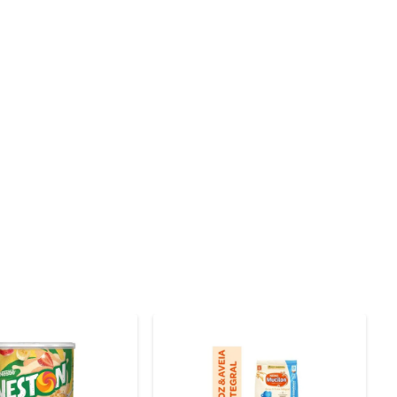
orosas. Sua capacidade de espessamento é facilmente 
disso, o amido de milho é um ingrediente que pode ser 
ões rigorosos, preparando um produto que respeita as 
mento de confiança para seus filhos, contribuindo para 
s dos consumidores, com foco em sabor e nutrição. O 
tação das crianças, promovendo momentos prazerosos à 