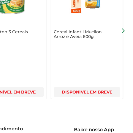
ton 3 Cereais
Cereal Infantil Mucilon
F
Arroz e Aveia 600g
T
NÍVEL EM BREVE
DISPONÍVEL EM BREVE
endimento
Baixe nosso App