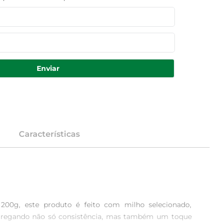
Enviar
Características
0g, este produto é feito com milho selecionado, 
 agregando não só consistência, mas também um toque 