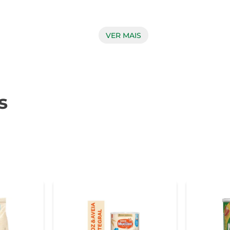
VER MAIS
ceitas, desde papinhas para os pequenos até sobremesas sab
radam o paladar dos filhos de forma prática e eficiente. Além 
númeras possibilidades para inventar na cozinha.  

s
entar. O Amido de Milho Bretas é desenvolvido seguindo padr
duto, os pais podem ter a certeza de que estão oferecendo um ali
ca no mercado ao fornecer alimentos que atendem às exigência
a escolha inteligente e saborosa para fazer parte da alimen