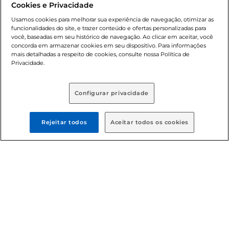
Cookies e Privacidade
nossas promoções, a compra de produtos com preços
promocionais poderá ter sua quantidade limitada por
Usamos cookies para melhorar sua experiência de navegação, otimizar as
cliente. Os preços, ofertas e condições são exclusivos para
funcionalidades do site, e trazer conteúdo e ofertas personalizadas para
você, baseadas em seu histórico de navegação. Ao clicar em aceitar, você
o e-commerce e válidos durante o dia de hoje, podendo
concorda em armazenar cookies em seu dispositivo. Para informações
sofrer alterações sem prévia notificação. Proibida a venda
mais detalhadas a respeito de cookies, consulte nossa Política de
de bebidas alcoólicas para menores de 18 anos, conforme
Privacidade.
Lei n.º 8069/90, art. 81, inciso II (Estatuto da Criança e do
Adolescente). Preços e condições exclusivos para o
, podendo sofrer alterações sem aviso
www.bretas.com.br
Configurar privacidade
prévio. O valor mínimo para as compras on-line é de R$
80,00.
Rejeitar todos
Aceitar todos os cookies
© 2025 Copyright. Todos os direitos
reservados Bretas.
Cencosud Brasil Comercial SA.CNPJ sob n°
39.346.861/0350-38 . Sediada na Av. das Nações Unidas,